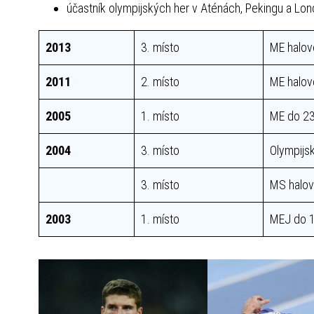
účastník olympijských her v Aténách, Pekingu a Lo
2013
3. místo
ME halov
2011
2. místo
ME halov
2005
1. místo
ME do 23
2004
3. místo
Olympijs
3. místo
MS halo
2003
1. místo
MEJ do 1