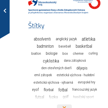
Štítky
atletika
absolventi
anglický jazyk
basketbal
badminton
baseball
biologie
box
chemie
biatlon
curling
cyklistika
dana zátopková
dějepis
den otevřených dveří
emil zátopek
estetická výchova - hudební
estetická výchova - výtvarná
evropské hry
florbal
fotbal
eyof
francouzský jazyk
futsal
golf
fyzika
hasičský sport
hokej
házená
horolezectví