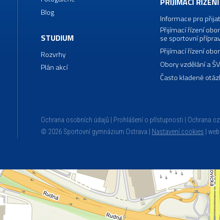
PŘIJÍMACÍ ŘÍZENÍ
Blog
Informace pro přija
Přijímací řízení o
STUDIUM
se sportovní přípra
Přijímací řízení o
Rozvrhy
Obory vzdělání a Š
Plán akcí
Často kladené otáz
Ochrana osobních údajů
Prohlášení o přístupnosti
Ochrana o
© 2026 Sportovní gymnázium Ostrava |
Nastavení cookies
|
web