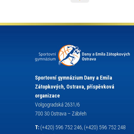
informace
informatika a výpočetní technika
judo
isic
karate
kanoistika
kickbox
kultura a historie
krasobruslení
lyžařský výcvikový kurz
lyžování
maturita
matematika
mažoretky
moderní gymnastika
nejlepší sportovci
německý jazyk
občanská nauka
olympijské hry
olympiáda dětí a mládeže
organizace
plavání
pozvánka
Sportovní gymnázium Dany a Emila
projekty
požární sport
přednáška
Zátopkových, Ostrava, příspěvková
přijímací řízení
ruský jazyk
organizace
servisní zpráva
rychlobruslení
Volgogradská 2631/6
snowboarding
soutěže
700 30 Ostrava – Zábřeh
sportem bavíme ostravu
T:
(+420) 596 752 246, (+420) 596 752 248
sportovní gymnastika
sportovní lezení