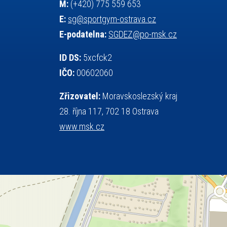
M:
(+420) 775 559 653
stolní tenis
squash
střelba
E:
sg@sportgym-ostrava.cz
tanec
tenis
talentová zkouška
E-podatelna:
SGDEZ@po-msk.cz
tělesná výchova
teorie sportovní přípravy
událost
volejbal
vysvědčení
vybavení
ID DS:
5xcfck2
výběrové řízení
výuka
vzpírání
IČO:
00602060
všesportovní výcvikový kurz
web
Zřizovatel:
Moravskoslezský kraj
zeměpis
základy společenských věd
28. října 117, 702 18 Ostrava
zápas řeckořímský
úřední deska
www.msk.cz
český jazyk
školní stravování