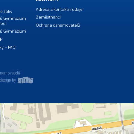
Adresa a kontaktní údaje
té žáky
Zaměstnanci
borů Gymnázium
vou
Ochrana oznamovatelů
borů Gymnázium
VP
ky – FAQ
znamovatelů
design by