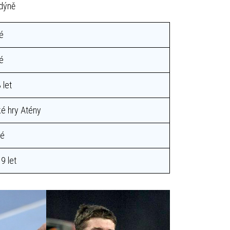
ndýně
é
é
 let
ké hry Atény
vé
9 let