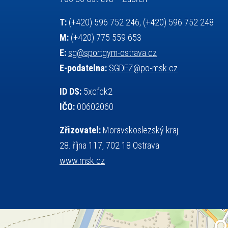
sportem bavíme ostravu
T:
(+420) 596 752 246, (+420) 596 752 248
sportovní gymnastika
sportovní lezení
M:
(+420) 775 559 653
stolní tenis
squash
střelba
E:
sg@sportgym-ostrava.cz
tanec
tenis
talentová zkouška
E-podatelna:
SGDEZ@po-msk.cz
tělesná výchova
teorie sportovní přípravy
událost
volejbal
vysvědčení
vybavení
ID DS:
5xcfck2
výběrové řízení
výuka
vzpírání
IČO:
00602060
všesportovní výcvikový kurz
web
Zřizovatel:
Moravskoslezský kraj
zeměpis
základy společenských věd
28. října 117, 702 18 Ostrava
zápas řeckořímský
úřední deska
www.msk.cz
český jazyk
školní stravování