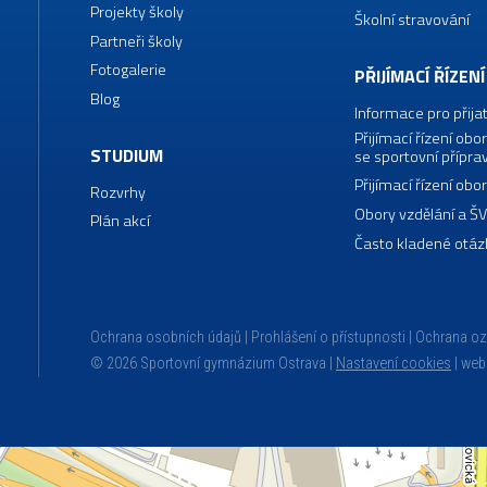
Projekty školy
Školní stravování
Partneři školy
Fotogalerie
PŘIJÍMACÍ ŘÍZENÍ
Blog
Informace pro přija
Přijímací řízení o
STUDIUM
se sportovní přípra
Přijímací řízení o
Rozvrhy
Obory vzdělání a Š
Plán akcí
Často kladené otáz
Ochrana osobních údajů
Prohlášení o přístupnosti
Ochrana o
© 2026 Sportovní gymnázium Ostrava |
Nastavení cookies
|
web