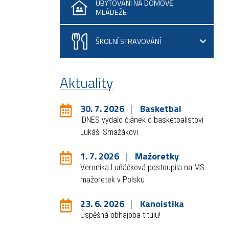
UBYTOVÁNÍ NA DOMOVĚ
MLÁDEŽE
ŠKOLNÍ STRAVOVÁNÍ
Aktuality
30. 7. 2026
Basketbal
iDNES vydalo článek o basketbalistovi
Lukáši Smažákovi
1. 7. 2026
Mažoretky
Veronika Luňáčková postoupila na MS
mažoretek v Polsku
23. 6. 2026
Kanoistika
Úspěšná obhajoba titulu!