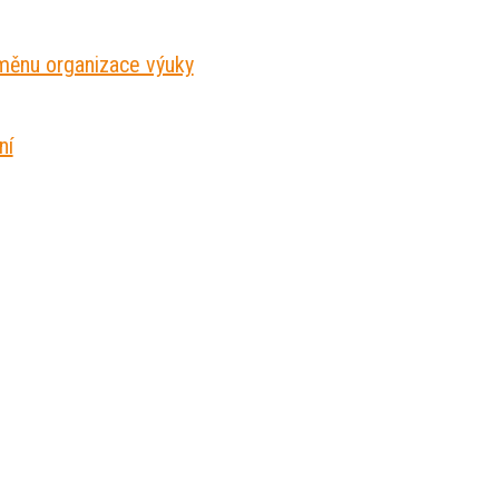
měnu organizace výuky
ní