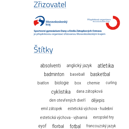
Zřizovatel
Štítky
atletika
absolventi
anglický jazyk
basketbal
badminton
baseball
biologie
box
chemie
biatlon
curling
cyklistika
dana zátopková
dějepis
den otevřených dveří
emil zátopek
estetická výchova - hudební
estetická výchova - výtvarná
evropské hry
florbal
fotbal
eyof
francouzský jazyk