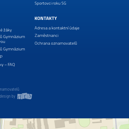
Sportovci roku SG
KONTAKTY
Adresa a kontaktní údaje
té žáky
Zaměstnanci
borů Gymnázium
vou
Ochrana oznamovatelů
borů Gymnázium
VP
ky – FAQ
znamovatelů
design by