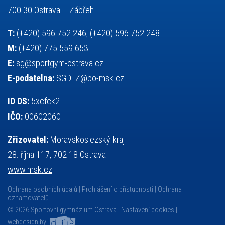
základy společenských věd
zápas řeckořímský
úřední deska
700 30 Ostrava – Zábřeh
český jazyk
školní stravování
T:
(+420) 596 752 246, (+420) 596 752 248
M:
(+420) 775 559 653
E:
sg@sportgym-ostrava.cz
E-podatelna:
SGDEZ@po-msk.cz
ID DS:
5xcfck2
IČO:
00602060
Zřizovatel:
Moravskoslezský kraj
28. října 117, 702 18 Ostrava
www.msk.cz
Ochrana osobních údajů
Prohlášení o přístupnosti
Ochrana
oznamovatelů
© 2026 Sportovní gymnázium Ostrava |
Nastavení cookies
|
webdesign by