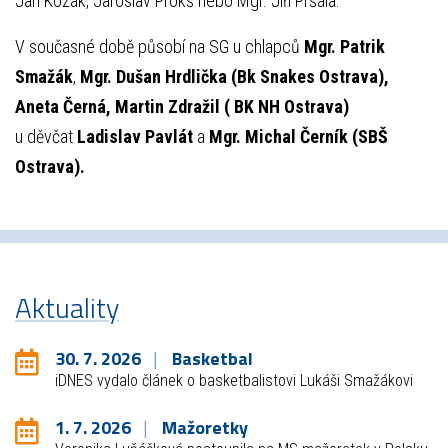
Jan Kozák, Jaroslav Prokš nebo Mgr. Jiří Pršala.
V současné době působí na SG u chlapců
Mgr. Patrik
Smažák
,
Mgr. Dušan Hrdlička (Bk Snakes Ostrava),
Aneta Černá, Martin Zdražil ( BK NH Ostrava)
u děvčat
Ladislav Pavlát
a
Mgr. Michal Černík (SBŠ
Ostrava).
Aktuality
30. 7. 2026
Basketbal
iDNES vydalo článek o basketbalistovi Lukáši Smažákovi
1. 7. 2026
Mažoretky