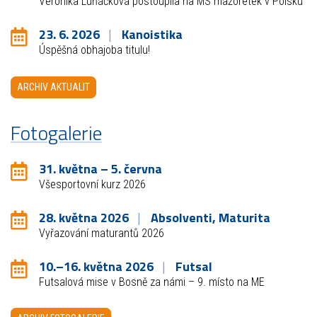
Veronika Luňáčková postoupila na MS mažoretek v Polsku
23. 6. 2026
Kanoistika
Úspěšná obhajoba titulu!
ARCHIV AKTUALIT
Fotogalerie
31. května – 5. června
Všesportovní kurz 2026
28. května 2026
Absolventi, Maturita
Vyřazování maturantů 2026
10.–16. května 2026
Futsal
Futsalová mise v Bosně za námi – 9. místo na ME