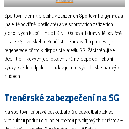
NH Ostrava
Sportovní trénink probíhá v zařízeních Sportovního gymnázia
(hale, tělocvičně, posilovně) a ve sportovních zařízeních
jednotlivých klubů – hale BK NH Ostrava Tatran, v tělocvičně
a hale ZŠ Dvorského. Součástí tréninkového procesu je
regenerace přímo k dispozici v areálu SG. Žáci trénují ve
třech tréninkových jednotkách v rámci dopolední školní
výuky, každé odpoledne pak v jednotlivých basketbalových
klubech.
Trenérské zabezpečení na SG
Na sportovní přípravě basketbalistů a basketbalistek se
v minulosti podíleli dlouholetí trenéři prvoligových družstev –