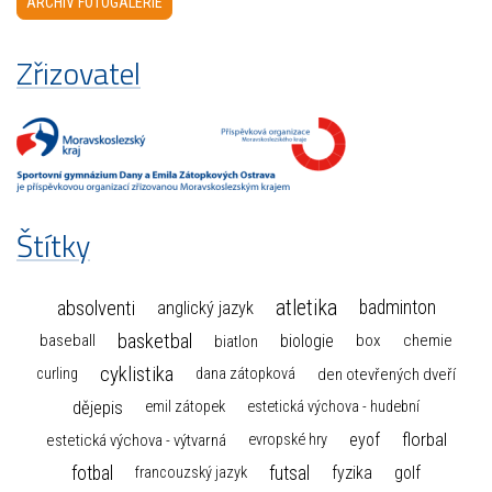
ARCHIV FOTOGALERIE
Zřizovatel
Štítky
atletika
absolventi
badminton
anglický jazyk
basketbal
biologie
baseball
box
chemie
biatlon
cyklistika
curling
dana zátopková
den otevřených dveří
dějepis
emil zátopek
estetická výchova - hudební
florbal
eyof
estetická výchova - výtvarná
evropské hry
fotbal
futsal
golf
fyzika
francouzský jazyk