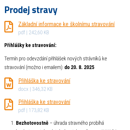
Prodej stravy
Základní informace ke školnímu stravování
pdf | 242,60 KB
Přihlášky ke stravování:
Termín pro odevzdání přihlášek nových strávníků ke
stravování (možno i emailem):
do 20. 8. 2025
Přihláška ke stravování
docx | 346,32 KB
Přihláška ke stravování
pdf | 173,82 KB
Bezhotovostně
– úhrada stravného probíhá