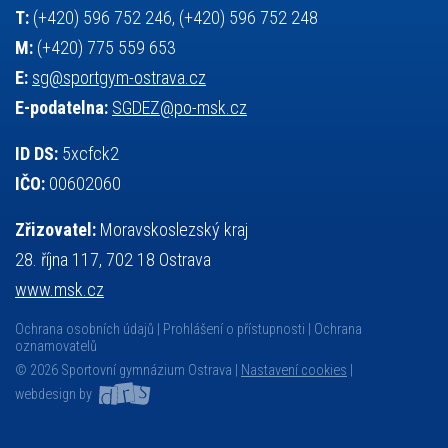
T:
(+420) 596 752 246, (+420) 596 752 248
M:
(+420) 775 559 653
E:
sg@sportgym-ostrava.cz
E-podatelna:
SGDEZ@po-msk.cz
ID DS:
5xcfck2
IČO:
00602060
Zřizovatel:
Moravskoslezský kraj
28. října 117, 702 18 Ostrava
www.msk.cz
Ochrana osobních údajů
Prohlášení o přístupnosti
Ochrana
oznamovatelů
© 2026 Sportovní gymnázium Ostrava |
Nastavení cookies
|
webdesign by