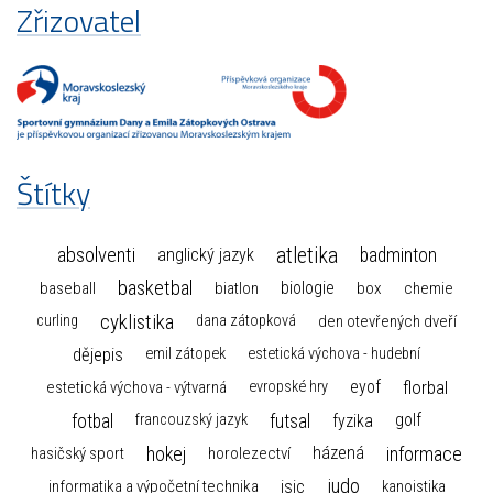
Zřizovatel
Štítky
atletika
absolventi
badminton
anglický jazyk
basketbal
biologie
baseball
box
chemie
biatlon
cyklistika
curling
dana zátopková
den otevřených dveří
dějepis
emil zátopek
estetická výchova - hudební
florbal
eyof
estetická výchova - výtvarná
evropské hry
fotbal
futsal
golf
fyzika
francouzský jazyk
hokej
informace
házená
horolezectví
hasičský sport
judo
informatika a výpočetní technika
isic
kanoistika