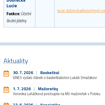
Lucie
lucie.dobrecka@sportgym-os
Funkce:
Účetní
školní jídelny
Aktuality
30. 7. 2026
Basketbal
iDNES vydalo článek o basketbalistovi Lukáši Smažákovi
1. 7. 2026
Mažoretky
Veronika Luňáčková postoupila na MS mažoretek v Polsku
23. 6. 2026
Kanoistika