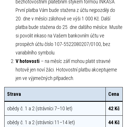
bezhotovostním platebním stykem formou INKASA.
První platba Vám bude stažena z účtu nejpozději do
20. dne v měsíci zálohově ve výši 1 000 Kč. Další
platba bude stažena do 25. dne dalšího měsíce. Musíte
si povolit inkaso na Vašem bankovním účtu ve
prospěch účtu číslo 107-5522080207/0100, bez
variabilního symbolu.
V hotovosti
– na měsíc září mohou platit stravné
hotově jen noví žáci. Hotovostní platbu akceptujeme
jen ve výjimečných případech.
Strava
Cena
obědy č. 1 a 2 (strávníci 7–10 let)
42 Kč
obědy č. 1 a 2 (strávníci 11–14 let)
44 Kč