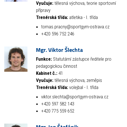
Vyučuje:
tělesná výchova, teorie sportovní
přípravy
Trenérská třída:
atletika - I. třída
tomas.pracny@sportgym-ostrava.cz
+420 596 752 246
Mgr. Viktor Šlechta
Funkce:
Statutární zástupce ředitele pro
pedagogickou činnost
Kabinet č.:
41
Vyučuje:
tělesná výchova, zeměpis
Trenérská třída:
volejbal - I. třída
viktor.slechta@sportgym-ostrava.cz
+420 597 582 143
+420 775 559 652
Mgr. Jan Štefánik