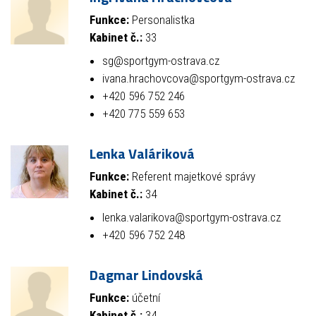
Funkce:
Personalistka
Kabinet č.:
33
sg@sportgym-ostrava.cz
ivana.hrachovcova@sportgym-ostrava.cz
+420 596 752 246
+420 775 559 653
Lenka Valáriková
Funkce:
Referent majetkové správy
Kabinet č.:
34
lenka.valarikova@sportgym-ostrava.cz
+420 596 752 248
Dagmar Lindovská
Funkce:
účetní
Kabinet č.:
34