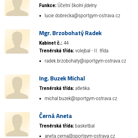
Funkce:
Účetní školní jídelny
lucie.dobrecka@sportgym-ostrava.cz
Mgr. Brzobohatý Radek
Kabinet č.:
44
Trenérská třída:
volejbal - II. třída
radek.brzobohaty@sportgym-ostrava.cz
Ing. Buzek Michal
Trenérská třída:
atletika
michal.buzek@sportgym-ostrava.cz
Černá Aneta
Trenérská třída:
basketbal
aneta.cerna@sportgym-ostrava.cz