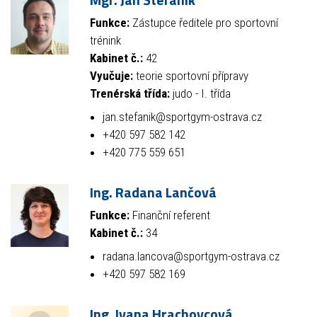
Funkce:
Zástupce ředitele pro sportovní
trénink
Kabinet č.:
42
Vyučuje:
teorie sportovní přípravy
Trenérská třída:
judo - I. třída
jan.stefanik@sportgym-ostrava.cz
+420 597 582 142
+420 775 559 651
Ing. Radana Lančová
Funkce:
Finanční referent
Kabinet č.:
34
radana.lancova@sportgym-ostrava.cz
+420 597 582 169
Ing. Ivana Hrachovcová