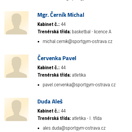
Mgr. Černík Michal
Kabinet č.:
44
Trenérská třída:
basketbal - licence A
michal.cernik@sportgym-ostrava.cz
Červenka Pavel
Kabinet č.:
44
Trenérská třída:
atletika
pavel.cervenka@sportgym-ostrava.cz
Duda Aleš
Kabinet č.:
44
Trenérská třída:
atletika - I. třída
ales.duda@sportgym-ostrava.cz