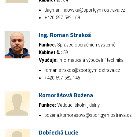
dagmar.lindovska@sportgym-ostrava.cz
+420 597 582 169
Ing. Roman Strakoš
Funkce:
Správce operačních systémů
Kabinet č.:
59
Vyučuje:
informatika a výpočetní technika
roman.strakos@sportgym-ostrava.cz
+420 597 582 146
Komorášová Božena
Funkce:
Vedoucí školní jídelny
bozena.komorasova@sportgym-ostrava.cz
Dobřecká Lucie