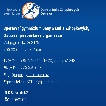
snowboarding
soutěže
sportem bavíme ostravu
sportovní gymnastika
squash
sportovní lezení
stolní tenis
tanec
tenis
střelba
talentová zkouška
tělesná výchova
událost
teorie sportovní přípravy
Sportovní gymnázium Dany a Emila Zátopkových,
volejbal
výběrové řízení
vysvědčení
vybavení
vzpírání
Ostrava, příspěvková organizace
výuka
všesportovní výcvikový kurz
zeměpis
web
Volgogradská 2631/6
základy společenských věd
zápas řeckořímský
úřední deska
700 30 Ostrava – Zábřeh
český jazyk
školní stravování
T:
(+420) 596 752 246, (+420) 596 752 248
M:
(+420) 775 559 653
E:
sg@sportgym-ostrava.cz
E-podatelna:
SGDEZ@po-msk.cz
ID DS:
5xcfck2
IČO:
00602060