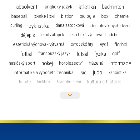
atletika
absolventi
badminton
anglický jazyk
basketbal
biologie
baseball
box
chemie
biatlon
cyklistika
curling
dana zátopková
den otevřených dveří
dějepis
emil zátopek
estetická výchova - hudební
florbal
eyof
estetická výchova - výtvarná
evropské hry
fotbal
futsal
golf
fyzika
francouzský jazyk
hokej
informace
házená
horolezectví
hasičský sport
judo
informatika a výpočetní technika
isic
kanoistika
kultura a historie
karate
kickbox
krasobruslení
maturita
lyžařský výcvikový kurz
lyžování
matematika
moderní gymnastika
mažoretky
nejlepší sportovci
olympijské hry
německý jazyk
občanská nauka
organizace
plavání
olympiáda dětí a mládeže
projekty
pozvánka
požární sport
přednáška
přijímací řízení
ruský jazyk
servisní zpráva
rychlobruslení