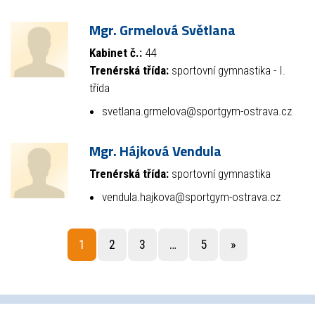
Mgr. Grmelová Světlana
Kabinet č.:
44
Trenérská třída:
sportovní gymnastika - I.
třída
svetlana.grmelova@sportgym-ostrava.cz
Mgr. Hájková Vendula
Trenérská třída:
sportovní gymnastika
vendula.hajkova@sportgym-ostrava.cz
1
2
3
…
5
»