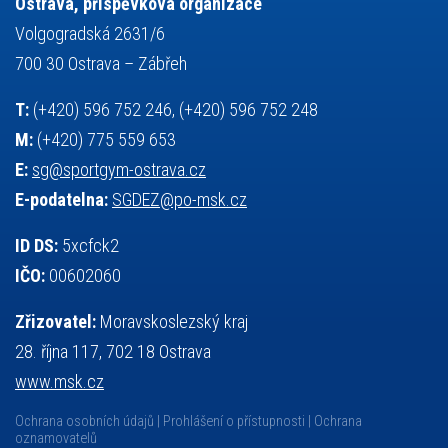
Ostrava, příspěvková organizace
výuka
všesportovní výcvikový kurz
zeměpis
web
Volgogradská 2631/6
základy společenských věd
zápas řeckořímský
úřední deska
700 30 Ostrava – Zábřeh
český jazyk
školní stravování
T:
(+420) 596 752 246, (+420) 596 752 248
M:
(+420) 775 559 653
E:
sg@sportgym-ostrava.cz
E-podatelna:
SGDEZ@po-msk.cz
ID DS:
5xcfck2
IČO:
00602060
Zřizovatel:
Moravskoslezský kraj
28. října 117, 702 18 Ostrava
www.msk.cz
Ochrana osobních údajů
Prohlášení o přístupnosti
Ochrana
oznamovatelů