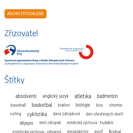
ARCHIV FOTOGALERIE
Zřizovatel
Štítky
atletika
absolventi
badminton
anglický jazyk
basketbal
biologie
baseball
box
chemie
biatlon
cyklistika
curling
dana zátopková
den otevřených dveří
dějepis
emil zátopek
estetická výchova - hudební
florbal
eyof
estetická výchova - výtvarná
evropské hry