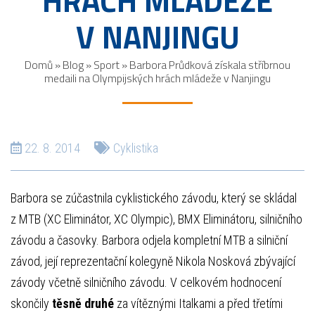
HRÁCH MLÁDEŽE
V NANJINGU
Domů
»
Blog
»
Sport
»
Barbora Průdková získala stříbrnou
medaili na Olympijských hrách mládeže v Nanjingu
22. 8. 2014
Cyklistika
Barbora se zúčastnila cyklistického závodu, který se skládal
z MTB (XC Eliminátor, XC Olympic), BMX Eliminátoru, silničního
závodu a časovky. Barbora odjela kompletní MTB a silniční
závod, její reprezentační kolegyně Nikola Nosková zbývající
závody včetně silničního závodu. V celkovém hodnocení
skončily
těsně druhé
za vítěznými Italkami a před třetími