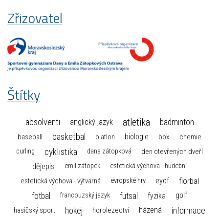
Zřizovatel
Štítky
atletika
absolventi
badminton
anglický jazyk
basketbal
biologie
baseball
box
chemie
biatlon
cyklistika
curling
dana zátopková
den otevřených dveří
dějepis
emil zátopek
estetická výchova - hudební
florbal
eyof
estetická výchova - výtvarná
evropské hry
fotbal
futsal
golf
fyzika
francouzský jazyk
hokej
informace
házená
horolezectví
hasičský sport