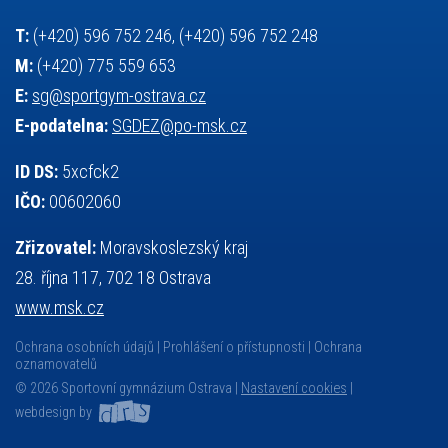
český jazyk
školní stravování
T:
(+420) 596 752 246, (+420) 596 752 248
M:
(+420) 775 559 653
E:
sg@sportgym-ostrava.cz
E-podatelna:
SGDEZ@po-msk.cz
ID DS:
5xcfck2
IČO:
00602060
Zřizovatel:
Moravskoslezský kraj
28. října 117, 702 18 Ostrava
www.msk.cz
Ochrana osobních údajů
Prohlášení o přístupnosti
Ochrana
oznamovatelů
© 2026 Sportovní gymnázium Ostrava |
Nastavení cookies
|
webdesign by