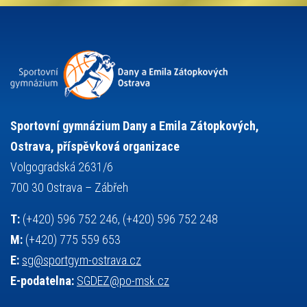
projekty
pozvánka
požární sport
přednáška
přijímací řízení
ruský jazyk
servisní zpráva
rychlobruslení
snowboarding
soutěže
sportem bavíme ostravu
sportovní gymnastika
squash
sportovní lezení
stolní tenis
tanec
tenis
střelba
talentová zkouška
tělesná výchova
událost
teorie sportovní přípravy
Sportovní gymnázium Dany a Emila Zátopkových,
volejbal
výběrové řízení
vysvědčení
vybavení
vzpírání
Ostrava, příspěvková organizace
výuka
všesportovní výcvikový kurz
zeměpis
web
Volgogradská 2631/6
základy společenských věd
zápas řeckořímský
úřední deska
700 30 Ostrava – Zábřeh
český jazyk
školní stravování
T:
(+420) 596 752 246, (+420) 596 752 248
M:
(+420) 775 559 653
E:
sg@sportgym-ostrava.cz
E-podatelna:
SGDEZ@po-msk.cz