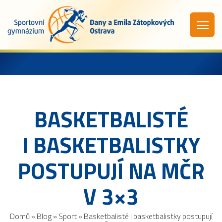
BASKETBALISTÉ
I BASKETBALISTKY
POSTUPUJÍ NA MČR
V 3×3
Domů
»
Blog
»
Sport
»
Basketbalisté i basketbalistky postupují