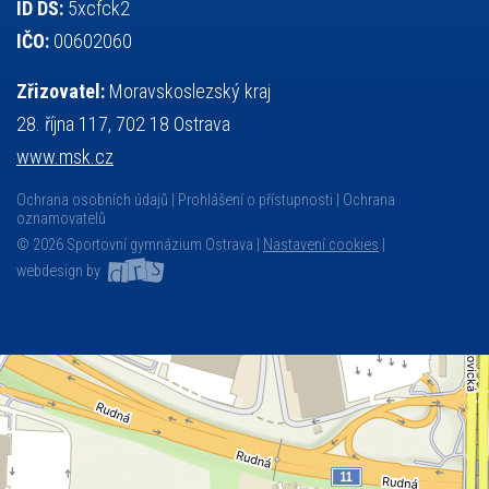
ID DS:
5xcfck2
IČO:
00602060
Zřizovatel:
Moravskoslezský kraj
28. října 117, 702 18 Ostrava
www.msk.cz
Ochrana osobních údajů
Prohlášení o přístupnosti
Ochrana
oznamovatelů
© 2026 Sportovní gymnázium Ostrava |
Nastavení cookies
|
webdesign by