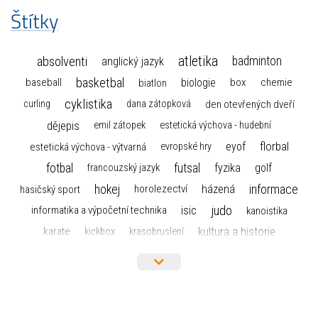
Štítky
atletika
absolventi
badminton
anglický jazyk
basketbal
biologie
baseball
box
chemie
biatlon
cyklistika
curling
dana zátopková
den otevřených dveří
dějepis
emil zátopek
estetická výchova - hudební
florbal
eyof
estetická výchova - výtvarná
evropské hry
fotbal
futsal
golf
fyzika
francouzský jazyk
hokej
informace
házená
horolezectví
hasičský sport
judo
informatika a výpočetní technika
isic
kanoistika
kultura a historie
karate
kickbox
krasobruslení
maturita
lyžařský výcvikový kurz
lyžování
matematika
moderní gymnastika
mažoretky
nejlepší sportovci
olympijské hry
německý jazyk
občanská nauka
organizace
plavání
olympiáda dětí a mládeže