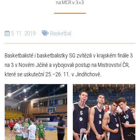
na MČR v 3×3
5. 11. 2019
Basketbal
Basketbalisté i basketbalistky SG zvítězili v krajském finále 3
na 3 v Novém Jičíně a vybojovali postup na Mistrovství ČR,
které se uskuteční 25.–26. 11. v Jindřichově.