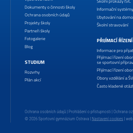
Školní průkazy ISIC
Dokumenty o činnosti školy
Informační systémy
Ochrana osobních údajů
Ubytování na domo
Projekty školy
Školní stravování
Partneři školy
Fotogalerie
PŘIJÍMACÍ ŘÍZENÍ
Blog
Informace pro přija
Přijímací řízení o
STUDIUM
se sportovní přípra
Přijímací řízení o
Rozvrhy
Obory vzdělání a Š
Plán akcí
Často kladené otáz
Ochrana osobních údajů
Prohlášení o přístupnosti
Ochrana o
© 2026 Sportovní gymnázium Ostrava |
Nastavení cookies
|
web