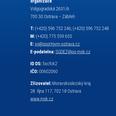
organizace
servisní zpráva
rychlobruslení
Volgogradská 2631/6
snowboarding
soutěže
700 30 Ostrava – Zábřeh
sportem bavíme ostravu
T:
(+420) 596 752 246, (+420) 596 752 248
sportovní gymnastika
sportovní lezení
M:
(+420) 775 559 653
stolní tenis
squash
střelba
E:
sg@sportgym-ostrava.cz
tanec
tenis
talentová zkouška
E-podatelna:
SGDEZ@po-msk.cz
tělesná výchova
teorie sportovní přípravy
událost
volejbal
vysvědčení
vybavení
ID DS:
5xcfck2
výběrové řízení
výuka
vzpírání
IČO:
00602060
všesportovní výcvikový kurz
web
Zřizovatel:
Moravskoslezský kraj
zeměpis
základy společenských věd
28. října 117, 702 18 Ostrava
zápas řeckořímský
úřední deska
www.msk.cz
český jazyk
školní stravování