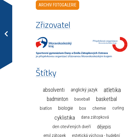
ARCHIV FOTOGALERIE
Zřizovatel
Štítky
atletika
absolventi
anglický jazyk
basketbal
badminton
baseball
biologie
box
chemie
biatlon
curling
cyklistika
dana zátopková
dějepis
den otevřených dveří
emil zátopek
estetická výchova - hudební