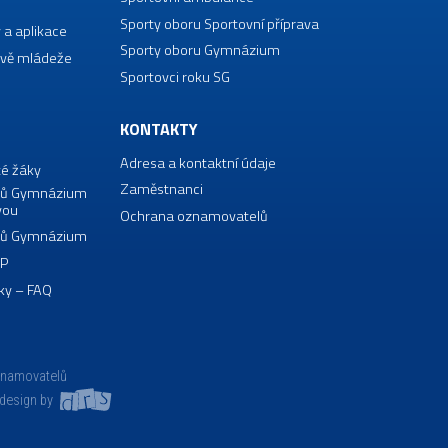
Sporty oboru Sportovní příprava
 a aplikace
Sporty oboru Gymnázium
vě mládeže
Sportovci roku SG
KONTAKTY
Adresa a kontaktní údaje
té žáky
Zaměstnanci
borů Gymnázium
vou
Ochrana oznamovatelů
borů Gymnázium
VP
ky – FAQ
znamovatelů
design by