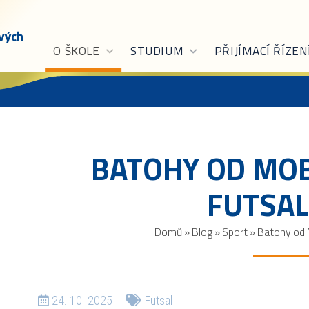
O ŠKOLE
STUDIUM
PŘIJÍMACÍ ŘÍZEN
BATOHY OD MOB
FUTSAL
Domů
»
Blog
»
Sport
»
Batohy od M
24. 10. 2025
Futsal