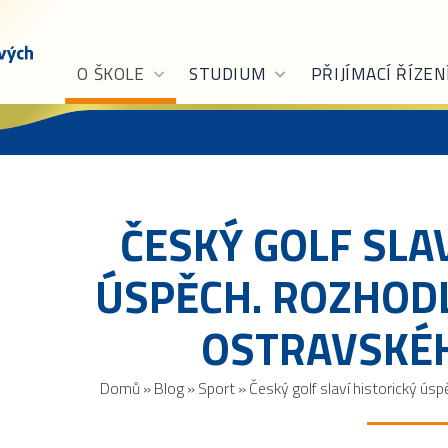
O ŠKOLE
STUDIUM
PŘIJÍMACÍ ŘÍZEN
ČESKÝ GOLF SLA
ÚSPĚCH. ROZHOD
OSTRAVSKÉ
Domů
»
Blog
»
Sport
»
Český golf slaví historický ú