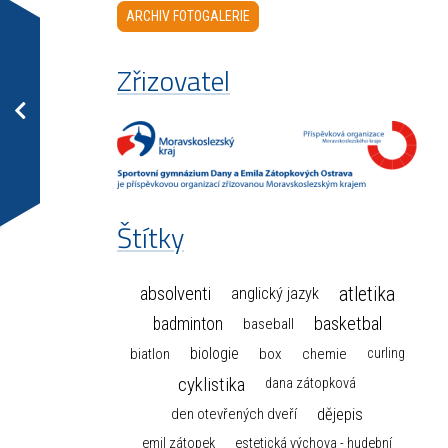
ARCHIV FOTOGALERIE
Zřizovatel
Štítky
atletika
absolventi
anglický jazyk
basketbal
badminton
baseball
biologie
box
chemie
biatlon
curling
cyklistika
dana zátopková
dějepis
den otevřených dveří
emil zátopek
estetická výchova - hudební