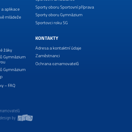
Sporty oboru Sportovní příprava
 a aplikace
Sporty oboru Gymnázium
vě mládeže
Sportovci roku SG
KONTAKTY
Adresa a kontaktní údaje
té žáky
Zaměstnanci
borů Gymnázium
vou
Ochrana oznamovatelů
borů Gymnázium
VP
ky – FAQ
znamovatelů
design by