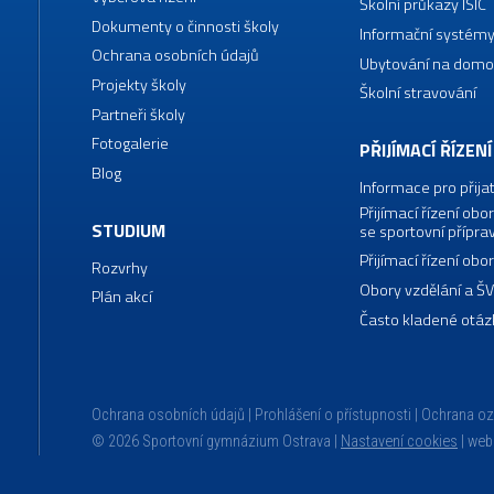
Školní průkazy ISIC
Dokumenty o činnosti školy
Informační systémy
Ochrana osobních údajů
Ubytování na domo
Projekty školy
Školní stravování
Partneři školy
Fotogalerie
PŘIJÍMACÍ ŘÍZENÍ
Blog
Informace pro přija
Přijímací řízení o
STUDIUM
se sportovní přípra
Přijímací řízení o
Rozvrhy
Obory vzdělání a Š
Plán akcí
Často kladené otáz
Ochrana osobních údajů
Prohlášení o přístupnosti
Ochrana o
© 2026 Sportovní gymnázium Ostrava |
Nastavení cookies
|
web