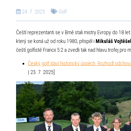
24. 7. 2025
Golf
Čeští reprezentanti se v Brně stali mistry Evropy do 18 let
který se koná už od roku 1980, přispěl i
Mikuláš Vojtěše
čeští golfisté Francii 5:2 a zvedli tak nad hlavu trofej pro 
Český golf slaví historický úspěch. Rozhodl odcho
| 23. 7. 2025]