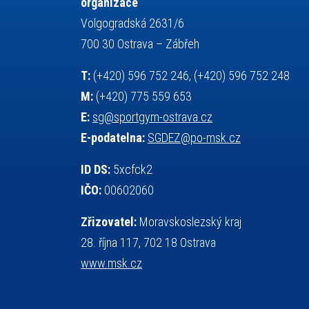
organizace
servisní zpráva
rychlobruslení
Volgogradská 2631/6
snowboarding
soutěže
700 30 Ostrava – Zábřeh
sportem bavíme ostravu
T:
(+420) 596 752 246, (+420) 596 752 248
sportovní gymnastika
sportovní lezení
M:
(+420) 775 559 653
stolní tenis
squash
střelba
E:
sg@sportgym-ostrava.cz
tanec
tenis
talentová zkouška
E-podatelna:
SGDEZ@po-msk.cz
tělesná výchova
teorie sportovní přípravy
událost
volejbal
vysvědčení
vybavení
ID DS:
5xcfck2
výběrové řízení
výuka
vzpírání
IČO:
00602060
všesportovní výcvikový kurz
web
Zřizovatel:
Moravskoslezský kraj
zeměpis
základy společenských věd
28. října 117, 702 18 Ostrava
zápas řeckořímský
úřední deska
www.msk.cz
český jazyk
školní stravování