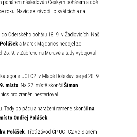
ským pohárem následován Českým pohárem a obě
e roku. Navíc se závodí i o svátcích a na
o Oderského poháru 18. 9. v Žadlovicích. Naši
 Polášek
a Marek Majdanics nedojel ze
 25. 9. v Zábřehu na Moravě a tady vybojoval
tegorie UCI C2. v Mladé Boleslavi se jel 28. 9.
9. místo
. Na 27. místě skončil
Šimon
nics pro zranění nestartoval.
ku. Tady po pádu a naražení ramene skončil
na
 místo Ondřej Polášek
.
dra Polášek
. Třetí závod ČP UCI C2 ve Slaném