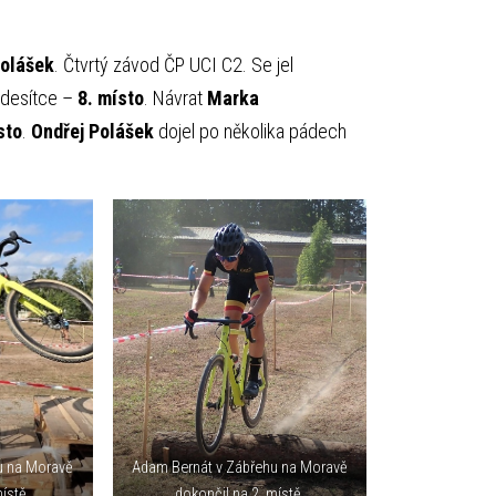
Polášek
. Čtvrtý závod ČP UCI C2. Se jel
 desítce –
8. místo
. Návrat
Marka
sto
.
Ondřej Polášek
dojel po několika pádech
u na Moravě
Adam Bernát v Zábřehu na Moravě
ístě.
dokončil na 2. místě.