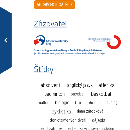
ARCHIV FOTOGALERIE
Zřizovatel
Štítky
atletika
absolventi
anglický jazyk
basketbal
badminton
baseball
biologie
box
chemie
biatlon
curling
cyklistika
dana zátopková
dějepis
den otevřených dveří
emil zátopek
estetická výchova - hudební