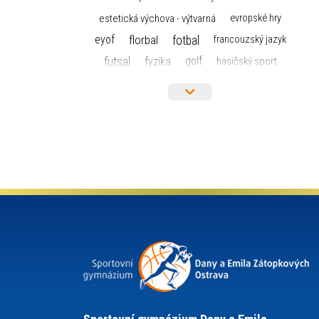
estetická výchova - výtvarná
evropské hry
florbal
fotbal
eyof
francouzský jazyk
futsal
golf
fyzika
hasičský sport
hokej
házená
horolezectví
informace
informatika a výpočetní technika
judo
isic
karate
kanoistika
kickbox
kultura a historie
krasobruslení
lyžařský výcvikový kurz
lyžování
maturita
matematika
mažoretky
moderní gymnastika
nejlepší sportovci
německý jazyk
občanská nauka
olympijské hry
olympiáda dětí a mládeže
organizace
plavání
pozvánka
projekty
požární sport
přednáška
přijímací řízení
ruský jazyk