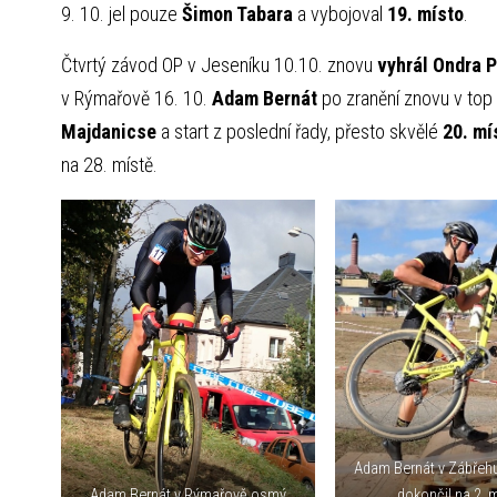
9. 10. jel pouze
Šimon Tabara
a vybojoval
19. místo
.
Čtvrtý závod OP v Jeseníku 10.10. znovu
vyhrál Ondra 
v Rýmařově 16. 10.
Adam Bernát
po zranění znovu v top
Majdanicse
a start z poslední řady, přesto skvělé
20. mí
na 28. místě.
Adam Bernát v Zábřeh
Adam Bernát v Rýmařově osmý
dokončil na 2. m