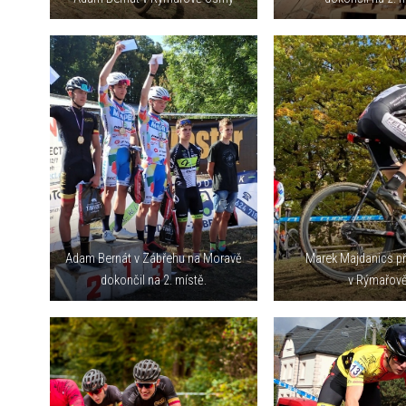
Adam Bernát v Zábřehu na Moravě
Marek Majdanics př
dokončil na 2. místě.
v Rýmařov