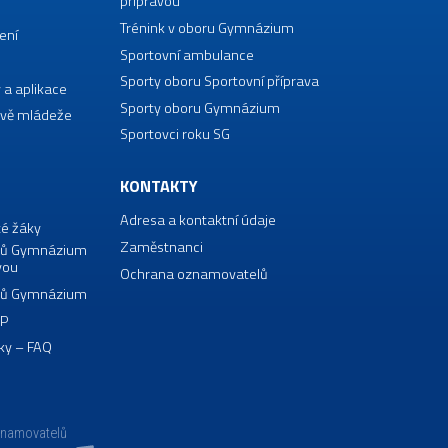
přípravou
Trénink v oboru Gymnázium
ení
Sportovní ambulance
Sporty oboru Sportovní příprava
 a aplikace
Sporty oboru Gymnázium
vě mládeže
Sportovci roku SG
KONTAKTY
Adresa a kontaktní údaje
té žáky
Zaměstnanci
borů Gymnázium
vou
Ochrana oznamovatelů
borů Gymnázium
VP
ky – FAQ
znamovatelů