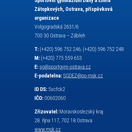
Sportovní gymnázium Dany a Emila
servisní zpráva
rychlobruslení
Zátopkových, Ostrava, příspěvková
snowboarding
soutěže
organizace
sportem bavíme ostravu
Volgogradská 2631/6
sportovní gymnastika
sportovní lezení
700 30 Ostrava – Zábřeh
stolní tenis
squash
střelba
T:
(+420) 596 752 246, (+420) 596 752 248
tanec
tenis
talentová zkouška
M:
(+420) 775 559 653
tělesná výchova
teorie sportovní přípravy
E:
sg@sportgym-ostrava.cz
událost
volejbal
vysvědčení
vybavení
E-podatelna:
SGDEZ@po-msk.cz
výběrové řízení
výuka
vzpírání
všesportovní výcvikový kurz
web
ID DS:
5xcfck2
zeměpis
základy společenských věd
IČO:
00602060
zápas řeckořímský
úřední deska
Zřizovatel:
Moravskoslezský kraj
český jazyk
školní stravování
28. října 117, 702 18 Ostrava
www.msk.cz