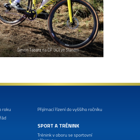
Šimon Tabara na ČP UCI ve Slaném
o roku
Přijímací řízení do vyššího ročníku
 řád
SPORT A TRÉNINK
Trénink v oboru se sportovní