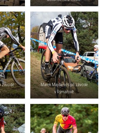
i závodě
Marek Majdanics při závodě
ě
v Rýmařově