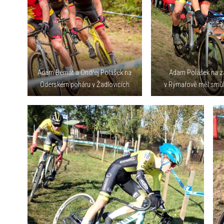
Adam Bernát a Ondřej Polášek na
Adam Polášek na 
Oderském poháru v Žadlovicích
v Rýmařově měl smůl