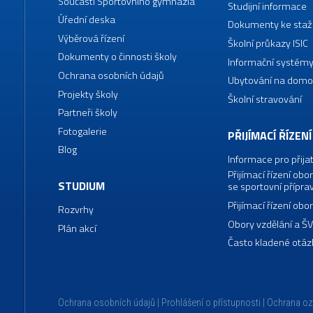
Součásti Sportovního gymnázia
Studijní informace
Úřední deska
Dokumenty ke staž
Výběrová řízení
Školní průkazy ISIC
Dokumenty o činnosti školy
Informační systémy
Ochrana osobních údajů
Ubytování na domo
Projekty školy
Školní stravování
Partneři školy
Fotogalerie
PŘIJÍMACÍ ŘÍZENÍ
Blog
Informace pro přija
Přijímací řízení o
STUDIUM
se sportovní přípra
Přijímací řízení o
Rozvrhy
Obory vzdělání a Š
Plán akcí
Často kladené otáz
Ochrana osobních údajů
Prohlášení o přístupnosti
Ochrana o