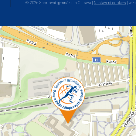
© 2026 Sportovní gymnázium Ostrava |
Nastavení cookies
|
web