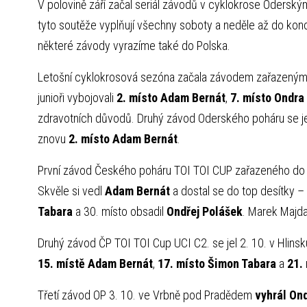
V polovině září začal seriál závodů v cyklokrose Oder
tyto soutěže vyplňují všechny soboty a neděle až do konc
některé závody vyrazíme také do Polska.
Letošní cyklokrosová sezóna začala závodem zařazeným d
junioři vybojovali
2. místo Adam Bernát
,
7. místo Ondra
zdravotních důvodů. Druhý závod Oderského poháru se jel
znovu
2. místo Adam Bernát
.
První závod Českého poháru TOI TOI CUP zařazeného do ka
Skvěle si vedl
Adam Bernát
a dostal se do top desítky –
Tabara
a 30. místo obsadil
Ondřej Polášek
. Marek Majda
Druhý závod ČP TOI TOI Cup UCI C2. se jel 2. 10. v Hlins
15. místě Adam Bernát
,
17. místo Šimon Tabara
a
21.
Třetí závod OP 3. 10. ve Vrbně pod Pradědem
vyhrál On