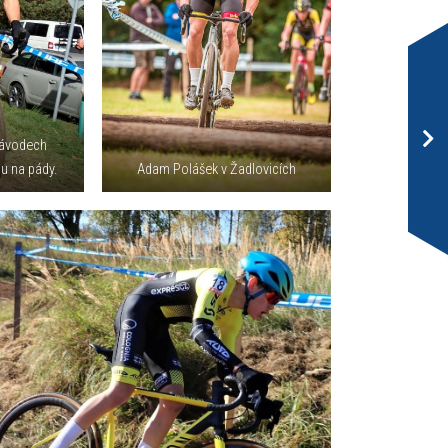
závodech
u na pády.
Adam Polášek v Žadlovicích