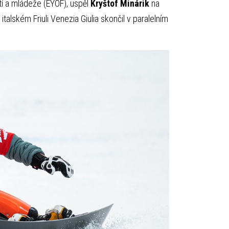
tí a mládeže (EYOF), uspěl
Kryštof Minárik
na
talském Friuli Venezia Giulia skončil v paralelním