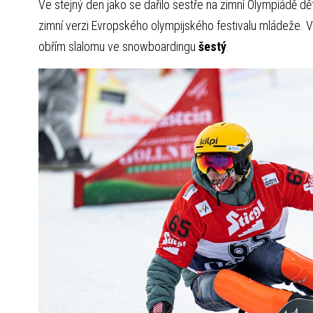
Ve stejný den jako se dařilo sestře na zimní Olympiádě dě
zimní verzi Evropského olympijského festivalu mládeže. V i
obřím slalomu ve snowboardingu
šestý
.