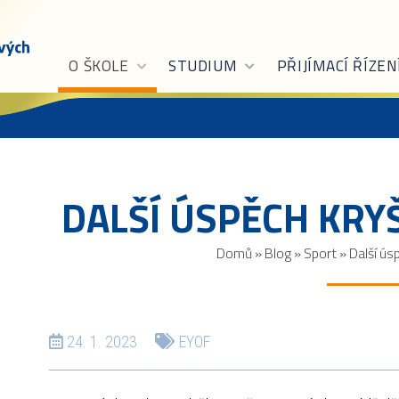
O ŠKOLE
STUDIUM
PŘIJÍMACÍ ŘÍZEN
DALŠÍ ÚSPĚCH KRY
Domů
»
Blog
»
Sport
»
Další ús
24. 1. 2023
EYOF