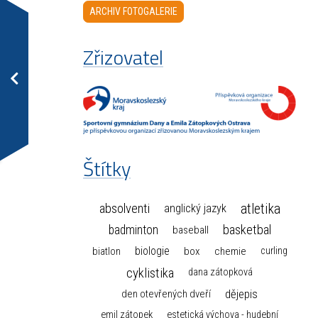
ARCHIV FOTOGALERIE
Zřizovatel
Štítky
atletika
absolventi
anglický jazyk
basketbal
badminton
baseball
biologie
box
chemie
biatlon
curling
cyklistika
dana zátopková
dějepis
den otevřených dveří
emil zátopek
estetická výchova - hudební