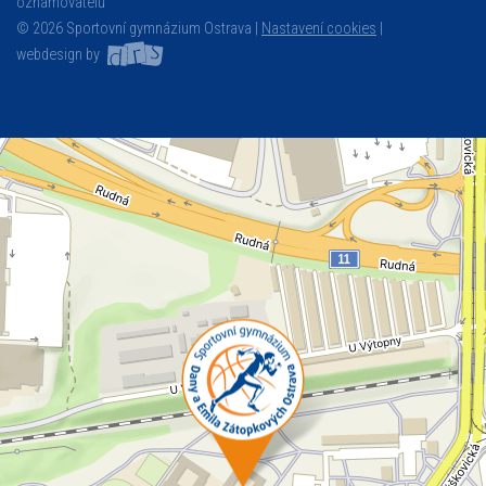
oznamovatelů
© 2026 Sportovní gymnázium Ostrava |
Nastavení cookies
|
webdesign by