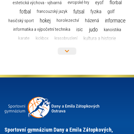
florbal
eyof
estetická výchova - výtvarná
evropské hry
fotbal
futsal
golf
fyzika
francouzský jazyk
hokej
informace
házená
horolezectví
hasičský sport
judo
informatika a výpočetní technika
isic
kanoistika
kultura a historie
karate
kickbox
krasobruslení
maturita
lyžařský výcvikový kurz
lyžování
matematika
moderní gymnastika
mažoretky
nejlepší sportovci
olympijské hry
německý jazyk
občanská nauka
organizace
plavání
olympiáda dětí a mládeže
projekty
pozvánka
požární sport
přednáška
přijímací řízení
ruský jazyk
servisní zpráva
rychlobruslení
snowboarding
soutěže
sportem bavíme ostravu
sportovní gymnastika
squash
sportovní lezení
stolní tenis
tanec
tenis
střelba
talentová zkouška
tělesná výchova
událost
teorie sportovní přípravy
Sportovní gymnázium Dany a Emila Zátopkových,