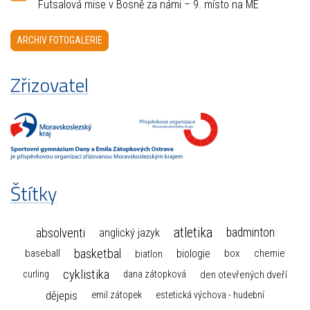
Futsalová mise v Bosně za námi – 9. místo na ME
ARCHIV FOTOGALERIE
Zřizovatel
Štítky
atletika
absolventi
badminton
anglický jazyk
basketbal
biologie
baseball
box
chemie
biatlon
cyklistika
curling
dana zátopková
den otevřených dveří
dějepis
emil zátopek
estetická výchova - hudební