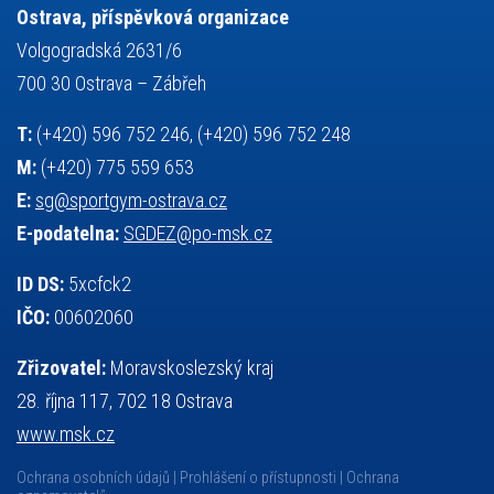
volejbal
výběrové řízení
vysvědčení
vybavení
vzpírání
Ostrava, příspěvková organizace
výuka
všesportovní výcvikový kurz
zeměpis
web
Volgogradská 2631/6
základy společenských věd
zápas řeckořímský
úřední deska
700 30 Ostrava – Zábřeh
český jazyk
školní stravování
T:
(+420) 596 752 246, (+420) 596 752 248
M:
(+420) 775 559 653
E:
sg@sportgym-ostrava.cz
E-podatelna:
SGDEZ@po-msk.cz
ID DS:
5xcfck2
IČO:
00602060
Zřizovatel:
Moravskoslezský kraj
28. října 117, 702 18 Ostrava
www.msk.cz
Ochrana osobních údajů
Prohlášení o přístupnosti
Ochrana