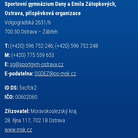
tělesná výchova
událost
teorie sportovní přípravy
Sportovní gymnázium Dany a Emila Zátopkových,
volejbal
výběrové řízení
vysvědčení
vybavení
vzpírání
Ostrava, příspěvková organizace
výuka
všesportovní výcvikový kurz
zeměpis
web
Volgogradská 2631/6
základy společenských věd
zápas řeckořímský
úřední deska
700 30 Ostrava – Zábřeh
český jazyk
školní stravování
T:
(+420) 596 752 246, (+420) 596 752 248
M:
(+420) 775 559 653
E:
sg@sportgym-ostrava.cz
E-podatelna:
SGDEZ@po-msk.cz
ID DS:
5xcfck2
IČO:
00602060
Zřizovatel:
Moravskoslezský kraj
28. října 117, 702 18 Ostrava
www.msk.cz