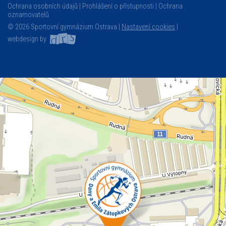
Ochrana osobních údajů
Prohlášení o přístupnosti
Ochrana
oznamovatelů
© 2026 Sportovní gymnázium Ostrava |
Nastavení cookies
|
webdesign by