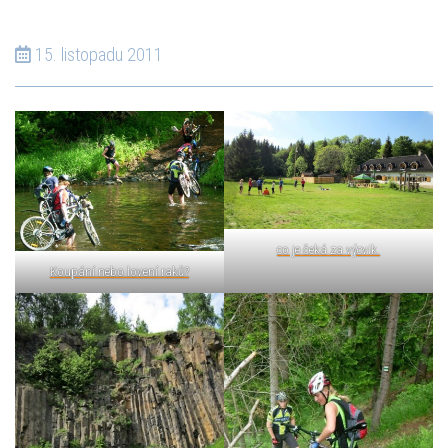
15. listopadu 2011
co je čeká za výcvik.
Koupání nebo lovení raků?