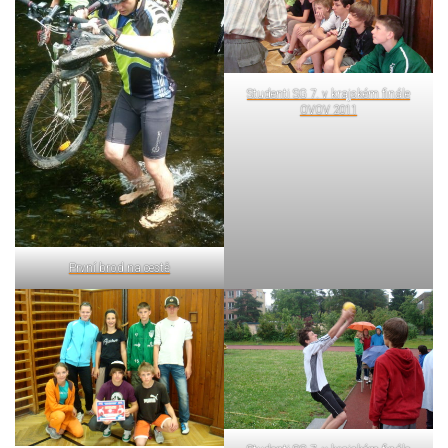
Studenti SG 7. v krajském finále
OVOV 2011
První brod na cestě