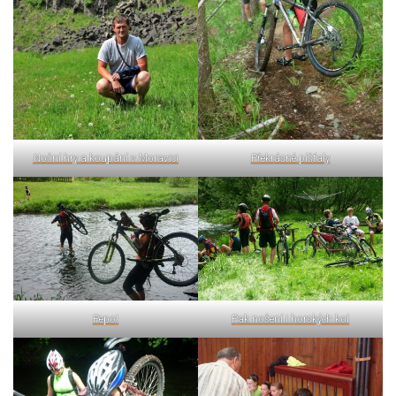
Noční hry a koupání v Moravici
Překrásné píšťaly
Pepo!
Pak nošení i horských kol