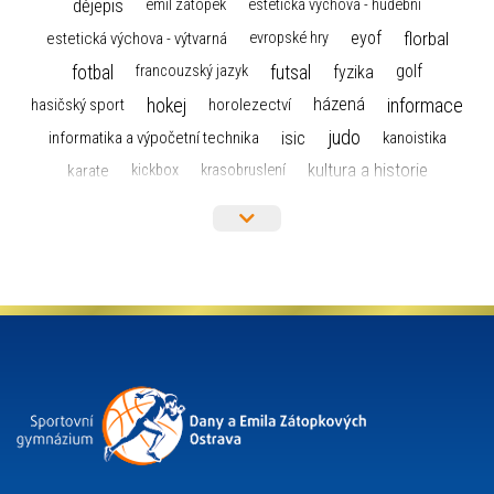
dějepis
emil zátopek
estetická výchova - hudební
florbal
eyof
estetická výchova - výtvarná
evropské hry
fotbal
futsal
golf
fyzika
francouzský jazyk
hokej
informace
házená
horolezectví
hasičský sport
judo
informatika a výpočetní technika
isic
kanoistika
kultura a historie
karate
kickbox
krasobruslení
maturita
lyžařský výcvikový kurz
lyžování
matematika
moderní gymnastika
mažoretky
nejlepší sportovci
olympijské hry
německý jazyk
občanská nauka
organizace
plavání
olympiáda dětí a mládeže
projekty
pozvánka
požární sport
přednáška
přijímací řízení
ruský jazyk
servisní zpráva
rychlobruslení
snowboarding
soutěže
sportem bavíme ostravu
sportovní gymnastika
squash
sportovní lezení
stolní tenis
tanec
tenis
střelba
talentová zkouška