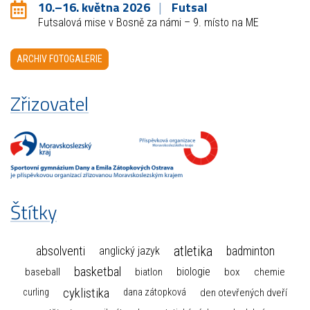
10.–16. května 2026
Futsal
Futsalová mise v Bosně za námi – 9. místo na ME
ARCHIV FOTOGALERIE
Zřizovatel
Štítky
atletika
absolventi
badminton
anglický jazyk
basketbal
biologie
baseball
box
chemie
biatlon
cyklistika
curling
dana zátopková
den otevřených dveří