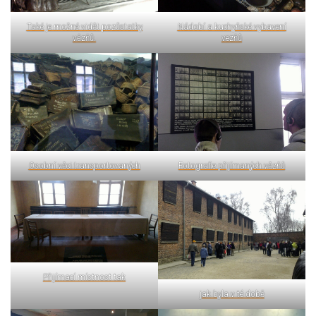
Také je možné vidět pozůstatky
Nádobí a kuchyňské vybavení
vězňů.
vezňů
Osobní věci transportovaných
Fotografie přijímaných vězňů
Přijímací místnost tak
jak byla v té době