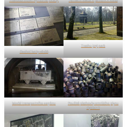
Průvodce mluvil výhradně polsky.
Pamětní deska v jednom z bloků
Trochu jiný park
Osobní karty vězňů
Model transportního vagónu
Použité plechovky smrtícího plynu
Cyklon B