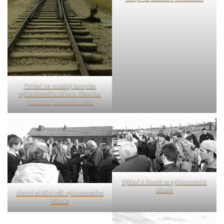
Pohled na rozlehlý komplex
vyhlazovacího tábora Březinka
(Birkenau) ze strážní věže
Výklad o životě ve vyhlazovacím
táboře
Hlavní strážní věž vyhlazovacího
tábora