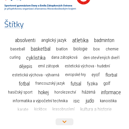
Štítky
atletika
absolventi
badminton
anglický jazyk
basketbal
biologie
baseball
box
chemie
biatlon
cyklistika
curling
dana zátopková
den otevřených dveří
dějepis
emil zátopek
estetická výchova - hudební
florbal
eyof
estetická výchova - výtvarná
evropské hry
fotbal
futsal
golf
fyzika
francouzský jazyk
hokej
informace
házená
horolezectví
hasičský sport
judo
informatika a výpočetní technika
isic
kanoistika
kultura a historie
karate
kickbox
krasobruslení
maturita
lyžařský výcvikový kurz
lyžování
matematika
moderní gymnastika
mažoretky
nejlepší sportovci