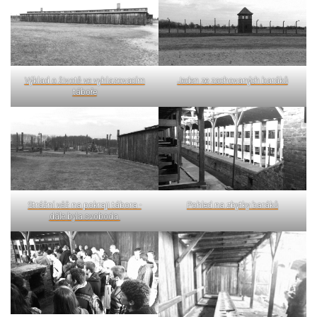
Výklad o životě ve vyhlazovacím
Jeden ze zachovaných baráků
táboře
Strážní věž na pokraji tábora -
Pohled na zbytky baráků
dále byla svoboda.