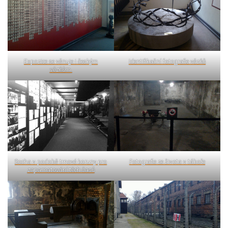
Expozice se věnuje i českým
Identifikační fotografie vězňů
vězňům.
Socha v podobě trnové koruny pro
Fotografie ze života v táboře
zapamatování těch časů