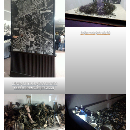
Brýle mrtvých vězňů
Letecký snímek vyhlazovacího
tábora Březinka (Birkenau)