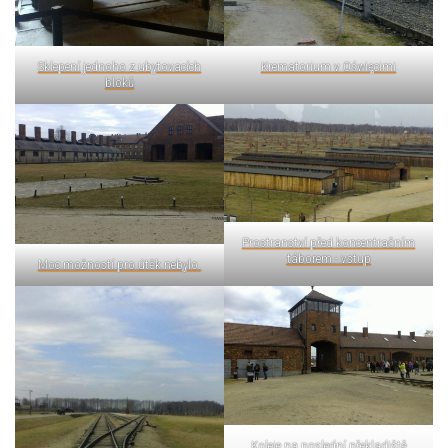
Sklepení jednoho z ubytovacích
Krematorium v Oświęcimi
bloků
Prostranství před koncentračním
táborem - vstup
Moc možností pro útěk nebylo.
Koleje na poslední překladiště