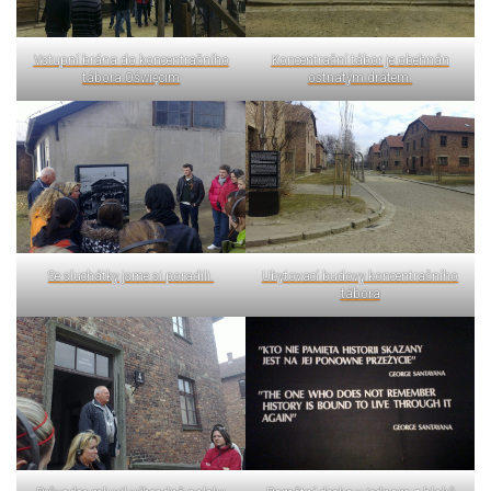
Vstupní brána do koncentračního
Koncentrační tábor je obehnán
tábora Oświęcim
ostnatým drátem.
Se sluchátky jsme si poradili.
Ubytovací budovy koncentračního
tábora