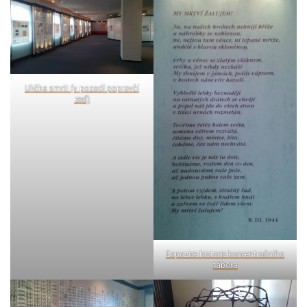
Ulička smrti (v pozadí popravčí
zeď)
Expozice historie koncentračního
tábora