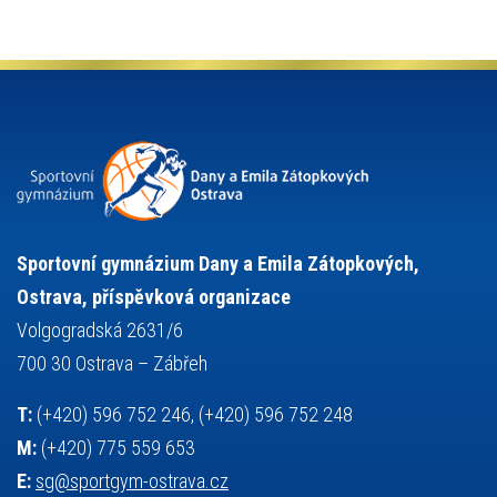
olympijské hry
německý jazyk
občanská nauka
organizace
plavání
olympiáda dětí a mládeže
projekty
pozvánka
požární sport
přednáška
přijímací řízení
ruský jazyk
servisní zpráva
rychlobruslení
snowboarding
soutěže
sportem bavíme ostravu
sportovní gymnastika
squash
sportovní lezení
stolní tenis
tanec
tenis
střelba
talentová zkouška
tělesná výchova
událost
teorie sportovní přípravy
Sportovní gymnázium Dany a Emila Zátopkových,
volejbal
výběrové řízení
vysvědčení
vybavení
vzpírání
Ostrava, příspěvková organizace
výuka
všesportovní výcvikový kurz
zeměpis
web
Volgogradská 2631/6
základy společenských věd
zápas řeckořímský
úřední deska
700 30 Ostrava – Zábřeh
český jazyk
školní stravování
T:
(+420) 596 752 246, (+420) 596 752 248
M:
(+420) 775 559 653
E:
sg@sportgym-ostrava.cz