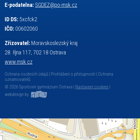
E-podatelna:
SGDEZ@po-msk.cz
ID DS:
5xcfck2
IČO:
00602060
Zřizovatel:
Moravskoslezský kraj
28. října 117, 702 18 Ostrava
www.msk.cz
Ochrana osobních údajů
Prohlášení o přístupnosti
Ochrana
oznamovatelů
© 2026 Sportovní gymnázium Ostrava |
Nastavení cookies
|
webdesign by