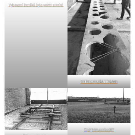
Vybavení baráků bylo velmi strohé.
Viděno z velké blízkosti
Koleje ke svobodě?