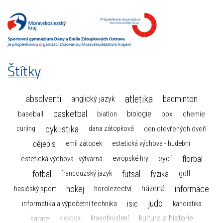
Štítky
atletika
absolventi
badminton
anglický jazyk
basketbal
biologie
baseball
box
chemie
biatlon
cyklistika
curling
dana zátopková
den otevřených dveří
dějepis
emil zátopek
estetická výchova - hudební
florbal
eyof
estetická výchova - výtvarná
evropské hry
fotbal
futsal
golf
fyzika
francouzský jazyk
hokej
informace
házená
horolezectví
hasičský sport
judo
informatika a výpočetní technika
isic
kanoistika
kultura a historie
karate
kickbox
krasobruslení