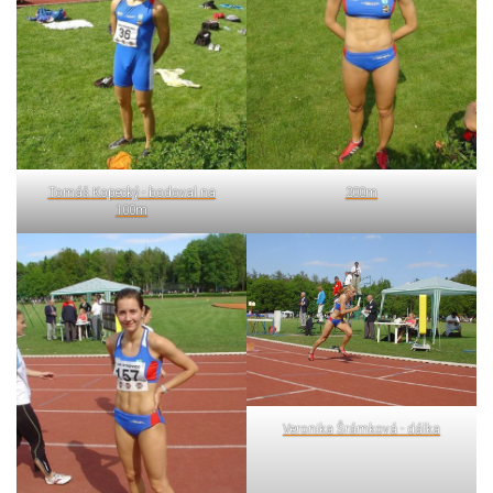
Tomáš Kopecký - bodoval na
200m
100m
Veronika Šrámková - dálka