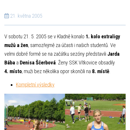
21. května 2005
V sobotu 21. 5. 2005 se v Kladně konalo
1. kolo extraligy
mužů a žen
, samozřejmě za účasti i našich studentů. Ve
velmi dobré formě se na začátku sezóny představili
Jarda
Bába
a
Denisa Ščerbová
. Ženy SSK Vítkovice obsadily
4. místo
, muži bez několika opor skončili na
8. místě
.
Kompletní výsledky