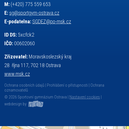
M:
(+420) 775 559 653
E:
sg@sportgym-ostrava.cz
E-podatelna:
SGDEZ@po-msk.cz
ID DS:
5xcfck2
IČO:
00602060
Zřizovatel:
Moravskoslezský kraj
28. října 117, 702 18 Ostrava
www.msk.cz
Ochrana osobních údajů
Prohlášení o přístupnosti
Ochrana
oznamovatelů
© 2026 Sportovní gymnázium Ostrava |
Nastavení cookies
|
webdesign by