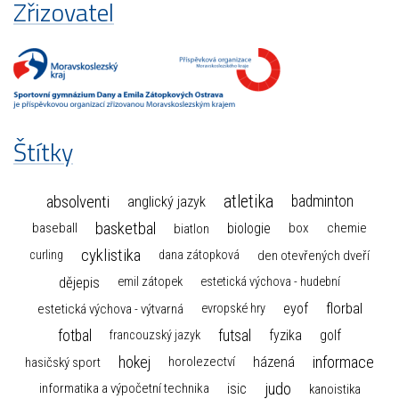
Zřizovatel
Štítky
atletika
absolventi
badminton
anglický jazyk
basketbal
biologie
baseball
box
chemie
biatlon
cyklistika
curling
dana zátopková
den otevřených dveří
dějepis
emil zátopek
estetická výchova - hudební
florbal
eyof
estetická výchova - výtvarná
evropské hry
fotbal
futsal
golf
fyzika
francouzský jazyk
hokej
informace
házená
horolezectví
hasičský sport
judo
informatika a výpočetní technika
isic
kanoistika