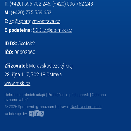
T:
(+420) 596 752 246, (+420) 596 752 248
M:
(+420) 775 559 653
E:
sg@sportgym-ostrava.cz
E-podatelna:
SGDEZ@po-msk.cz
ID DS:
5xcfck2
IČO:
00602060
Zřizovatel:
Moravskoslezský kraj
28. října 117, 702 18 Ostrava
www.msk.cz
Ochrana osobních údajů
Prohlášení o přístupnosti
Ochrana
oznamovatelů
© 2026 Sportovní gymnázium Ostrava |
Nastavení cookies
|
webdesign by