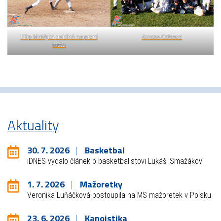
Filip Matějka dobíhá na první
Arrows Ostrava
metu
Aktuality
30. 7. 2026
Basketbal
iDNES vydalo článek o basketbalistovi Lukáši Smažákovi
1. 7. 2026
Mažoretky
Veronika Luňáčková postoupila na MS mažoretek v Polsku
23. 6. 2026
Kanoistika