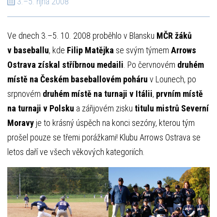
3.–5. října 2008
Ve dnech 3.–5. 10. 2008 proběhlo v Blansku
MČR žáků
v baseballu
, kde
Filip Matějka
se svým týmem
Arrows
Ostrava získal stříbrnou medaili
. Po červnovém
druhém
místě na Českém baseballovém poháru
v Lounech, po
srpnovém
druhém místě na turnaji v Itálii
,
prvním místě
na turnaji v Polsku
a zářijovém zisku
titulu mistrů Severní
Moravy
je to krásný úspěch na konci sezóny, kterou tým
prošel pouze se třemi porážkami! Klubu Arrows Ostrava se
letos daří ve všech věkových kategoriích.