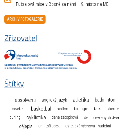
Futsalová mise v Bosně za námi – 9. místo na ME
ARCHIV FOTOGALERIE
Zřizovatel
Štítky
atletika
absolventi
badminton
anglický jazyk
basketbal
biologie
baseball
box
chemie
biatlon
cyklistika
curling
dana zátopková
den otevřených dveří
dějepis
emil zátopek
estetická výchova - hudební