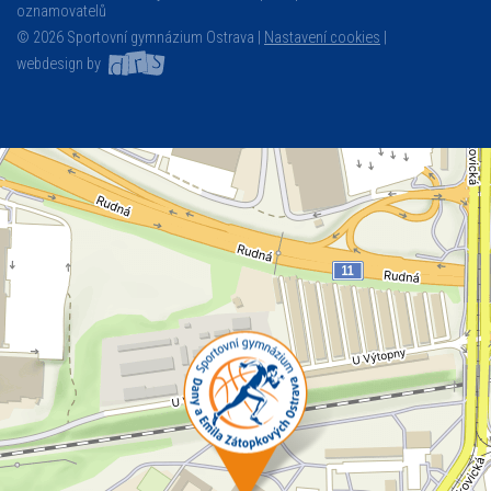
oznamovatelů
© 2026 Sportovní gymnázium Ostrava |
Nastavení cookies
|
webdesign by