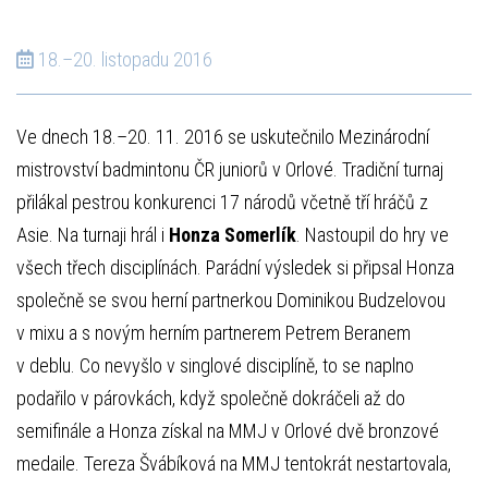
18.–20. listopadu 2016
Ve dnech 18.–20. 11. 2016 se uskutečnilo Mezinárodní
mistrovství badmintonu ČR juniorů v Orlové. Tradiční turnaj
přilákal pestrou konkurenci 17 národů včetně tří hráčů z
Asie. Na turnaji hrál i
Honza Somerlík
. Nastoupil do hry ve
všech třech disciplínách. Parádní výsledek si připsal Honza
společně se svou herní partnerkou Dominikou Budzelovou
v mixu a s novým herním partnerem Petrem Beranem
v deblu. Co nevyšlo v singlové disciplíně, to se naplno
podařilo v párovkách, když společně dokráčeli až do
semifinále a Honza získal na MMJ v Orlové dvě bronzové
medaile. Tereza Švábíková na MMJ tentokrát nestartovala,