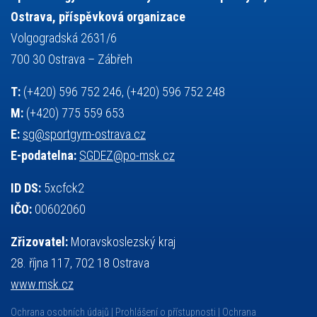
volejbal
výběrové řízení
vysvědčení
vybavení
vzpírání
Ostrava, příspěvková organizace
výuka
všesportovní výcvikový kurz
zeměpis
web
Volgogradská 2631/6
základy společenských věd
zápas řeckořímský
úřední deska
700 30 Ostrava – Zábřeh
český jazyk
školní stravování
T:
(+420) 596 752 246, (+420) 596 752 248
M:
(+420) 775 559 653
E:
sg@sportgym-ostrava.cz
E-podatelna:
SGDEZ@po-msk.cz
ID DS:
5xcfck2
IČO:
00602060
Zřizovatel:
Moravskoslezský kraj
28. října 117, 702 18 Ostrava
www.msk.cz
Ochrana osobních údajů
Prohlášení o přístupnosti
Ochrana