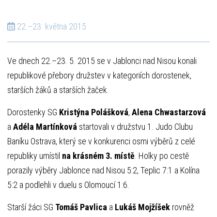
22.–23. května 2015
Ve dnech 22.–23. 5. 2015 se v Jablonci nad Nisou konali
republikové přebory družstev v kategoriích dorostenek,
starších žáků a starších žaček.
Dorostenky SG
Kristýna Polášková
,
Alena Chwastarzová
a
Adéla Martínková
startovali v družstvu 1. Judo Clubu
Baníku Ostrava, který se v konkurenci osmi výběrů z celé
republiky umístil
na krásném 3. místě
. Holky po cestě
porazily výběry Jablonce nad Nisou 5:2, Teplic 7:1 a Kolína
5:2 a podlehli v duelu s Olomoucí 1:6.
Starší žáci SG
Tomáš Pavlica
a
Lukáš Mojžíšek
rovněž