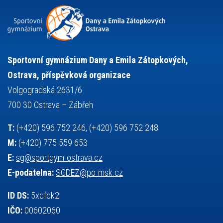
snowboarding
soutěže
sportem bavíme ostravu
sportovní gymnastika
squash
sportovní lezení
stolní tenis
tanec
tenis
střelba
talentová zkouška
tělesná výchova
událost
teorie sportovní přípravy
Sportovní gymnázium Dany a Emila Zátopkových,
volejbal
výběrové řízení
vysvědčení
vybavení
vzpírání
Ostrava, příspěvková organizace
výuka
všesportovní výcvikový kurz
zeměpis
web
Volgogradská 2631/6
základy společenských věd
zápas řeckořímský
úřední deska
700 30 Ostrava – Zábřeh
český jazyk
školní stravování
T:
(+420) 596 752 246, (+420) 596 752 248
M:
(+420) 775 559 653
E:
sg@sportgym-ostrava.cz
E-podatelna:
SGDEZ@po-msk.cz
ID DS:
5xcfck2
IČO:
00602060