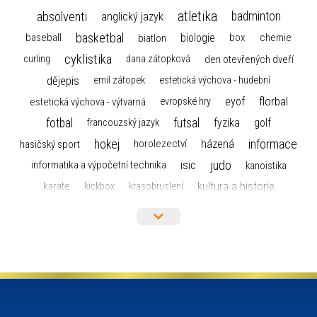
atletika
absolventi
badminton
anglický jazyk
basketbal
biologie
baseball
box
chemie
biatlon
cyklistika
curling
dana zátopková
den otevřených dveří
dějepis
emil zátopek
estetická výchova - hudební
florbal
eyof
estetická výchova - výtvarná
evropské hry
fotbal
futsal
golf
fyzika
francouzský jazyk
hokej
informace
házená
horolezectví
hasičský sport
judo
informatika a výpočetní technika
isic
kanoistika
kultura a historie
karate
kickbox
krasobruslení
maturita
lyžařský výcvikový kurz
lyžování
matematika
moderní gymnastika
mažoretky
nejlepší sportovci
olympijské hry
německý jazyk
občanská nauka
organizace
plavání
olympiáda dětí a mládeže
projekty
pozvánka
požární sport
přednáška
přijímací řízení
ruský jazyk
servisní zpráva
rychlobruslení