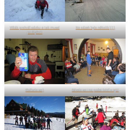
Vlčák prohrál sázku a tak musel
No sázek bylo několik:):):)
po čtyřech
Skákalo se:)
Sázelo se i na počet liddí v iglú