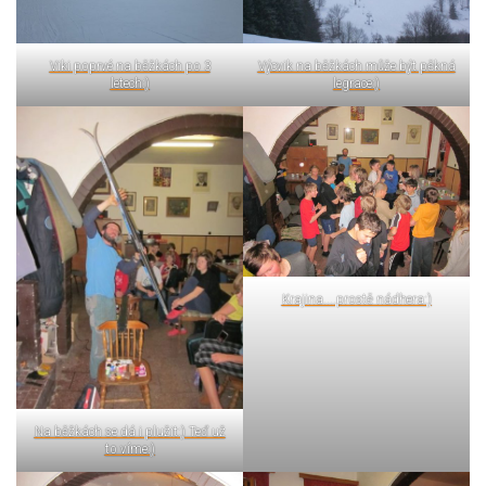
Viki poprvé na běžkách po 3
Výcvik na běžkách může být pěkná
letech:)
legrace:)
Krajina....prostě nádhera:)
Na běžkách se dá i plužit:) Teď už
to víme:)