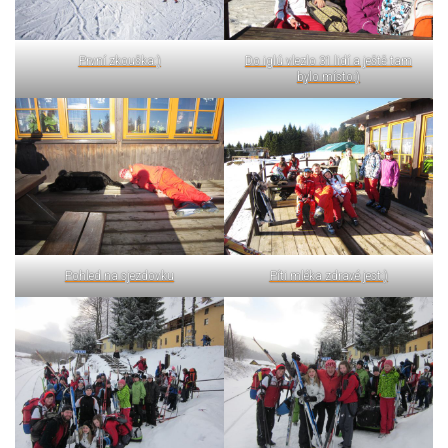
První zkouška:)
Do iglú vlezlo 31 lidí a ještě tam
bylo místo:)
Pohled na sjezdovku
Píti mléka zdravé jest:)