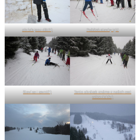
ale kde jsou děti?:)
Počátek stavby iglú
Staví se i zevnitř:)
Tento obrázek známe z našich cest
velice dobře:)