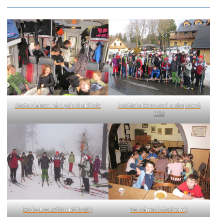
Cesta vlakem nám pěkně ubíhala
Zastávka Ramzová a skupinové
foto
Radost ve tvářích běžkařů:)
Seznámení s terénem:)