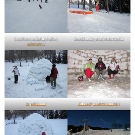
Provlíkání vajíček byl pěkný
Soutěž inteligence:) Kdo myslíte
adrenalin:)
že jedl cibuli?
Cibule byla velmi chutná:)