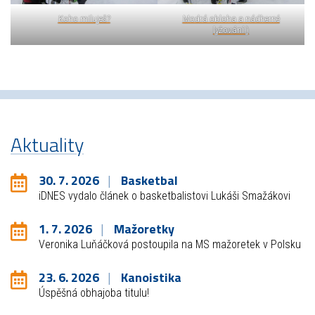
Koho miluješ?
Modrá obloha a nádherné
lyžování:)
Aktuality
30. 7. 2026
Basketbal
iDNES vydalo článek o basketbalistovi Lukáši Smažákovi
1. 7. 2026
Mažoretky
Veronika Luňáčková postoupila na MS mažoretek v Polsku
23. 6. 2026
Kanoistika
Úspěšná obhajoba titulu!