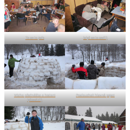
To se to jede
když se to sedí:)
Vikiho přednáška o historii
Poslouchali hlavně pejsci
lyžování:)