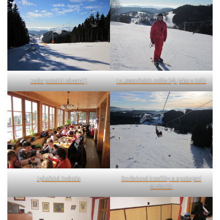
naše polední zázemí:)
I v Jeseníkách může být jako v Itálii
Lyžařská hvězda
Borůvkové knedlíky a spokojení
strávníci