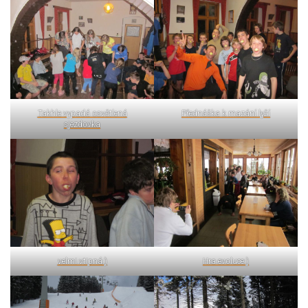
Takhle vypadá osvětlená
Přednáška k mazání lyží
sjezdovka
velmi vtipná:)
Hra evoluce:)