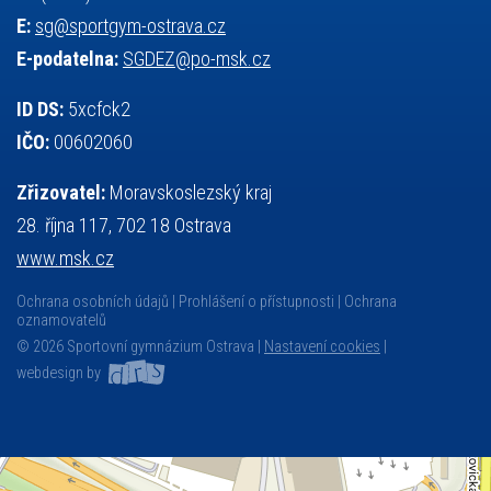
E:
sg@sportgym-ostrava.cz
E-podatelna:
SGDEZ@po-msk.cz
ID DS:
5xcfck2
IČO:
00602060
Zřizovatel:
Moravskoslezský kraj
28. října 117, 702 18 Ostrava
www.msk.cz
Ochrana osobních údajů
Prohlášení o přístupnosti
Ochrana
oznamovatelů
© 2026 Sportovní gymnázium Ostrava |
Nastavení cookies
|
webdesign by