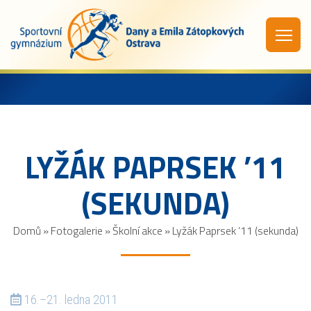
LYŽÁK PAPRSEK ’11
(SEKUNDA)
Domů
»
Fotogalerie
»
Školní akce
»
Lyžák Paprsek ’11 (sekunda)
16.–21. ledna 2011