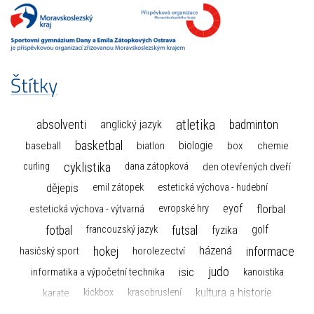
Štítky
atletika
absolventi
badminton
anglický jazyk
basketbal
biologie
baseball
box
chemie
biatlon
cyklistika
curling
dana zátopková
den otevřených dveří
dějepis
emil zátopek
estetická výchova - hudební
florbal
eyof
estetická výchova - výtvarná
evropské hry
fotbal
futsal
golf
fyzika
francouzský jazyk
hokej
informace
házená
horolezectví
hasičský sport
judo
informatika a výpočetní technika
isic
kanoistika
kultura a historie
karate
kickbox
krasobruslení
maturita
lyžařský výcvikový kurz
matematika