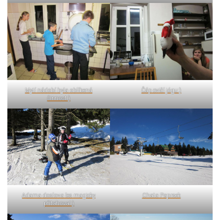
Mytí nádobí byla oblíbená
Čáp cvičí jógu:)
činnost:)
Adama doslova les magicky
Chata Paprsek
přitahoval:)