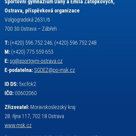
Sportovní gymnázium Dany a Emila Zátopkových,
volejbal
výběrové řízení
vysvědčení
vybavení
vzpírání
Ostrava, příspěvková organizace
výuka
všesportovní výcvikový kurz
zeměpis
web
Volgogradská 2631/6
základy společenských věd
zápas řeckořímský
úřední deska
700 30 Ostrava – Zábřeh
český jazyk
školní stravování
T:
(+420) 596 752 246, (+420) 596 752 248
M:
(+420) 775 559 653
E:
sg@sportgym-ostrava.cz
E-podatelna:
SGDEZ@po-msk.cz
ID DS:
5xcfck2
IČO:
00602060
Zřizovatel:
Moravskoslezský kraj
28. října 117, 702 18 Ostrava
www.msk.cz