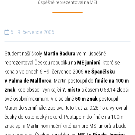
úspěšně reprezentoval na MEJ
6.–9. července 2006
Student naší školy
Martin Baďura
velmi úspěšně
reprezentoval Českou republiku na
ME juniorů
, které se
konalo ve dnech 6.–9. července 2006
ve Španělsku
v Palma de Malllorca
. Martin postoupil do
finále na 100 m
znak
, kde obsadil vynikající
7. místo
a časem 0:58,14 zlepšil
své osobní maximum. V disciplíně
50 m znak
postoupil
Martin do semifinále, zaplaval tuto trať za 0:28,15 a vyrovnal
český dorostenecký rekord. Postupem do finále na 100m
znak splnil Martin nominační kritérium pro MS juniorů a bude
reprezentovat Českou republiku na
MSJ v Rio de Janeiru