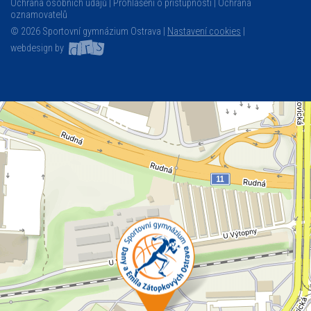
Ochrana osobních údajů
Prohlášení o přístupnosti
Ochrana
oznamovatelů
© 2026 Sportovní gymnázium Ostrava |
Nastavení cookies
|
webdesign by