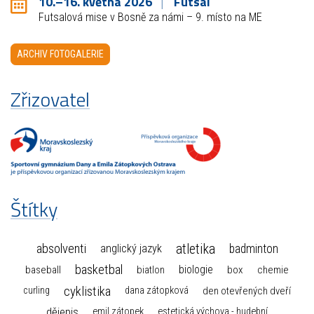
10.–16. května 2026
Futsal
Futsalová mise v Bosně za námi – 9. místo na ME
ARCHIV FOTOGALERIE
Zřizovatel
Štítky
atletika
absolventi
badminton
anglický jazyk
basketbal
biologie
baseball
box
chemie
biatlon
cyklistika
curling
dana zátopková
den otevřených dveří
dějepis
emil zátopek
estetická výchova - hudební