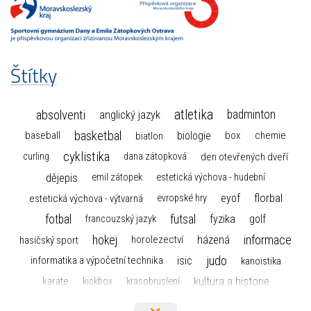
Štítky
atletika
absolventi
badminton
anglický jazyk
basketbal
biologie
baseball
box
chemie
biatlon
cyklistika
curling
dana zátopková
den otevřených dveří
dějepis
emil zátopek
estetická výchova - hudební
florbal
eyof
estetická výchova - výtvarná
evropské hry
fotbal
futsal
golf
fyzika
francouzský jazyk
hokej
informace
házená
horolezectví
hasičský sport
judo
informatika a výpočetní technika
isic
kanoistika
kultura a historie
karate
kickbox
krasobruslení
maturita
lyžařský výcvikový kurz
lyžování
matematika