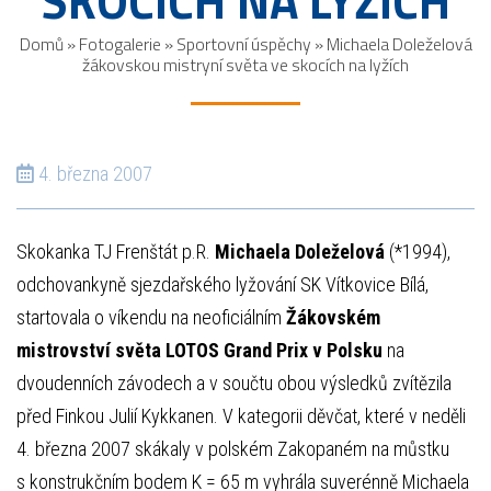
SKOCÍCH NA LYŽÍCH
Domů
»
Fotogalerie
»
Sportovní úspěchy
»
Michaela Doleželová
žákovskou mistryní světa ve skocích na lyžích
4. března 2007
Skokanka TJ Frenštát p.R.
Michaela Doleželová
(*1994),
odchovankyně sjezdařského lyžování SK Vítkovice Bílá,
startovala o víkendu na neoficiálním
Žákovském
mistrovství světa LOTOS Grand Prix v Polsku
na
dvoudenních závodech a v součtu obou výsledků zvítězila
před Finkou Julií Kykkanen. V kategorii děvčat, které v neděli
4. března 2007 skákaly v polském Zakopaném na můstku
s konstrukčním bodem K = 65 m vyhrála suverénně Michaela