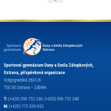
moderní gymnastika
mažoretky
nejlepší sportovci
olympijské hry
německý jazyk
občanská nauka
organizace
plavání
olympiáda dětí a mládeže
projekty
pozvánka
požární sport
přednáška
přijímací řízení
ruský jazyk
servisní zpráva
rychlobruslení
snowboarding
soutěže
sportem bavíme ostravu
sportovní gymnastika
squash
sportovní lezení
stolní tenis
tanec
tenis
střelba
talentová zkouška
tělesná výchova
událost
teorie sportovní přípravy
Sportovní gymnázium Dany a Emila Zátopkových,
volejbal
výběrové řízení
vysvědčení
vybavení
vzpírání
Ostrava, příspěvková organizace
výuka
všesportovní výcvikový kurz
zeměpis
web
Volgogradská 2631/6
základy společenských věd
zápas řeckořímský
úřední deska
700 30 Ostrava – Zábřeh
český jazyk
školní stravování
T:
(+420) 596 752 246, (+420) 596 752 248
M:
(+420) 775 559 653