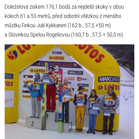
Doleželová ziskem 176,1 bodů za nejdelší skoky v obou
kolech 61 a 53 metrů, před sobotní vítězkou z menšího
můstku Finkou Julií Kykkanen (162 b., 57,5 +50 m)
a Slovinkou Spelou Rogeliovou (160,7 b., 57,5 + 50,5 m).