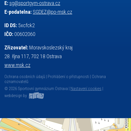
E:
sg@sportgym-ostrava.cz
E-podatelna:
SGDEZ@po-msk.cz
ID DS:
5xcfck2
IČO:
00602060
Zřizovatel:
Moravskoslezský kraj
28. října 117, 702 18 Ostrava
www.msk.cz
Ochrana osobních údajů
Prohlášení o přístupnosti
Ochrana
oznamovatelů
© 2026 Sportovní gymnázium Ostrava |
Nastavení cookies
|
webdesign by