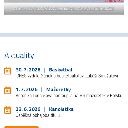
Michaela Doleželová žákovskou mistryní světa ve skocích na lyžích
Aktuality
30. 7. 2026
Basketbal
iDNES vydalo článek o basketbalistovi Lukáši Smažákovi
1. 7. 2026
Mažoretky
Veronika Luňáčková postoupila na MS mažoretek v Polsku
23. 6. 2026
Kanoistika
Úspěšná obhajoba titulu!