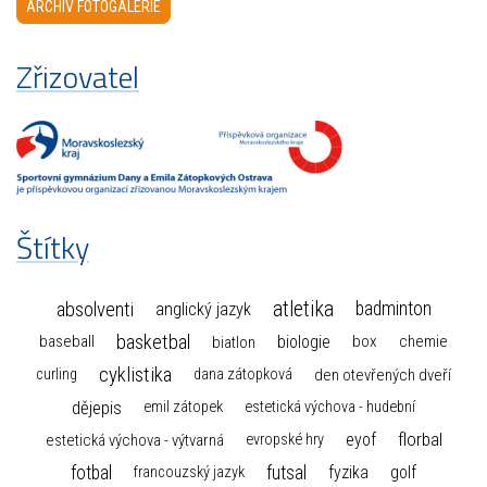
ARCHIV FOTOGALERIE
Zřizovatel
Štítky
atletika
absolventi
badminton
anglický jazyk
basketbal
biologie
baseball
box
chemie
biatlon
cyklistika
curling
dana zátopková
den otevřených dveří
dějepis
emil zátopek
estetická výchova - hudební
florbal
eyof
estetická výchova - výtvarná
evropské hry
fotbal
futsal
golf
fyzika
francouzský jazyk