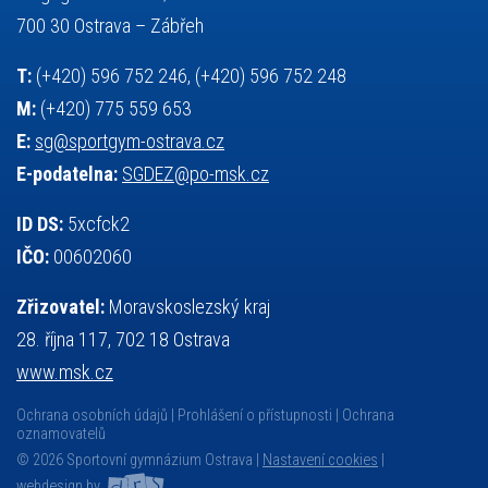
základy společenských věd
zápas řeckořímský
úřední deska
700 30 Ostrava – Zábřeh
český jazyk
školní stravování
T:
(+420) 596 752 246, (+420) 596 752 248
M:
(+420) 775 559 653
E:
sg@sportgym-ostrava.cz
E-podatelna:
SGDEZ@po-msk.cz
ID DS:
5xcfck2
IČO:
00602060
Zřizovatel:
Moravskoslezský kraj
28. října 117, 702 18 Ostrava
www.msk.cz
Ochrana osobních údajů
Prohlášení o přístupnosti
Ochrana
oznamovatelů
© 2026 Sportovní gymnázium Ostrava |
Nastavení cookies
|
webdesign by