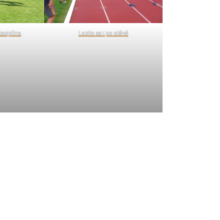
isciplína
Lozilo se i po stěně