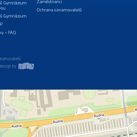
Zaměstnanci
borů Gymnázium
vou
Ochrana oznamovatelů
borů Gymnázium
VP
ky – FAQ
znamovatelů
design by