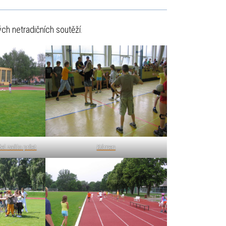
ých netradičních soutěží.
el začlo pršet
Kámen