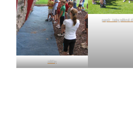
papír...taky pěkná d
nůžky