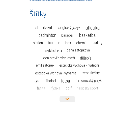
Štítky
atletika
absolventi
anglický jazyk
basketbal
badminton
baseball
biologie
box
chemie
biatlon
curling
cyklistika
dana zátopková
dějepis
den otevřených dveří
emil zátopek
estetická výchova - hudební
estetická výchova - výtvarná
evropské hry
florbal
fotbal
eyof
francouzský jazyk
futsal
golf
fyzika
hasičský sport
hokej
házená
horolezectví
informace
informatika a výpočetní technika
judo
isic
karate
kanoistika
kickbox