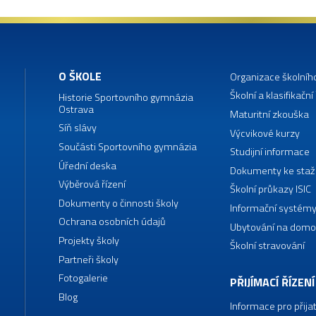
O ŠKOLE
Organizace školníh
Školní a klasifikační
Historie Sportovního gymnázia
Ostrava
Maturitní zkouška
Síň slávy
Výcvikové kurzy
Součásti Sportovního gymnázia
Studijní informace
Úřední deska
Dokumenty ke staž
Výběrová řízení
Školní průkazy ISIC
Dokumenty o činnosti školy
Informační systémy
Ochrana osobních údajů
Ubytování na domo
Projekty školy
Školní stravování
Partneři školy
Fotogalerie
PŘIJÍMACÍ ŘÍZENÍ
Blog
Informace pro přija