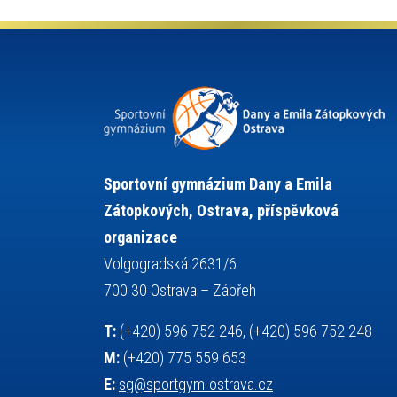
kultura a historie
krasobruslení
lyžařský výcvikový kurz
lyžování
maturita
matematika
mažoretky
moderní gymnastika
nejlepší sportovci
německý jazyk
občanská nauka
olympijské hry
olympiáda dětí a mládeže
organizace
plavání
pozvánka
Sportovní gymnázium Dany a Emila
projekty
požární sport
přednáška
Zátopkových, Ostrava, příspěvková
přijímací řízení
ruský jazyk
organizace
servisní zpráva
rychlobruslení
Volgogradská 2631/6
snowboarding
soutěže
700 30 Ostrava – Zábřeh
sportem bavíme ostravu
T:
(+420) 596 752 246, (+420) 596 752 248
sportovní gymnastika
sportovní lezení
M:
(+420) 775 559 653
stolní tenis
squash
střelba
E:
sg@sportgym-ostrava.cz
tanec
tenis
talentová zkouška