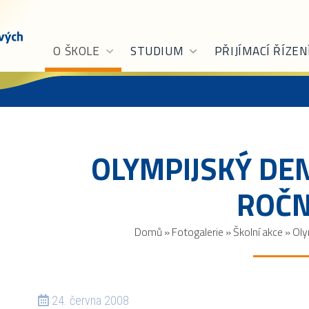
O ŠKOLE
STUDIUM
PŘIJÍMACÍ ŘÍZEN
OLYMPIJSKÝ DEN
ROČN
Domů
»
Fotogalerie
»
Školní akce
»
Oly
24. června 2008