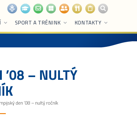
Í
SPORT A TRÉNINK
KONTAKTY
 ’08 – NULTÝ
ÍK
mpijský den ’08 – nultý ročník