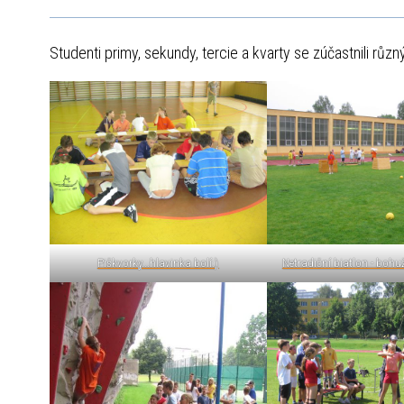
Studenti primy, sekundy, tercie a kvarty se zúčastnili různ
Piškvorky...hlavinka bolí:)
Netradiční biatlon - bohuž