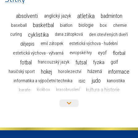
atletika
absolventi
badminton
anglický jazyk
basketbal
biologie
baseball
box
chemie
biatlon
cyklistika
curling
dana zátopková
den otevřených dveří
dějepis
emil zátopek
estetická výchova - hudební
florbal
eyof
estetická výchova - výtvarná
evropské hry
fotbal
futsal
golf
fyzika
francouzský jazyk
hokej
informace
házená
horolezectví
hasičský sport
judo
informatika a výpočetní technika
isic
kanoistika
kultura a historie
karate
kickbox
krasobruslení
maturita
lyžařský výcvikový kurz
lyžování
matematika
moderní gymnastika
mažoretky
nejlepší sportovci
olympijské hry
německý jazyk
občanská nauka
organizace
plavání
olympiáda dětí a mládeže
projekty
pozvánka
požární sport
přednáška