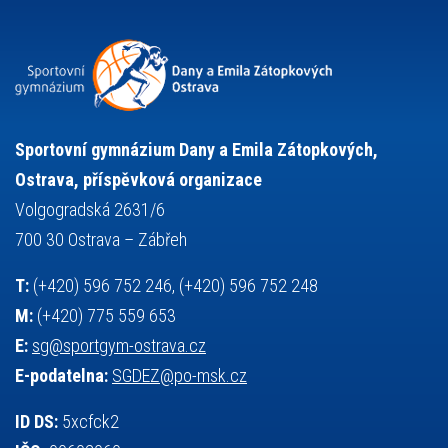
přijímací řízení
ruský jazyk
servisní zpráva
rychlobruslení
snowboarding
soutěže
sportem bavíme ostravu
sportovní gymnastika
squash
sportovní lezení
stolní tenis
tanec
tenis
střelba
talentová zkouška
tělesná výchova
událost
teorie sportovní přípravy
Sportovní gymnázium Dany a Emila Zátopkových,
volejbal
výběrové řízení
vysvědčení
vybavení
vzpírání
Ostrava, příspěvková organizace
výuka
všesportovní výcvikový kurz
zeměpis
web
Volgogradská 2631/6
základy společenských věd
zápas řeckořímský
úřední deska
700 30 Ostrava – Zábřeh
český jazyk
školní stravování
T:
(+420) 596 752 246, (+420) 596 752 248
M:
(+420) 775 559 653
E:
sg@sportgym-ostrava.cz
E-podatelna:
SGDEZ@po-msk.cz
ID DS:
5xcfck2