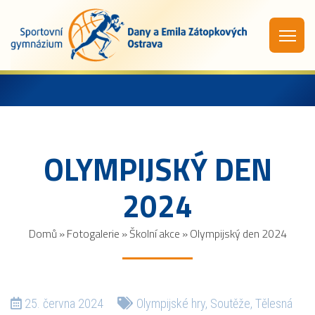
OLYMPIJSKÝ DEN
2024
Domů
»
Fotogalerie
»
Školní akce
»
Olympijský den 2024
25. června 2024
Olympijské hry
,
Soutěže
,
Tělesná