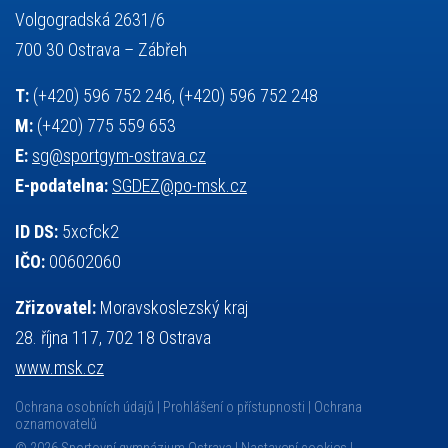
výuka
všesportovní výcvikový kurz
zeměpis
web
Volgogradská 2631/6
základy společenských věd
zápas řeckořímský
úřední deska
700 30 Ostrava – Zábřeh
český jazyk
školní stravování
T:
(+420) 596 752 246, (+420) 596 752 248
M:
(+420) 775 559 653
E:
sg@sportgym-ostrava.cz
E-podatelna:
SGDEZ@po-msk.cz
ID DS:
5xcfck2
IČO:
00602060
Zřizovatel:
Moravskoslezský kraj
28. října 117, 702 18 Ostrava
www.msk.cz
Ochrana osobních údajů
Prohlášení o přístupnosti
Ochrana
oznamovatelů