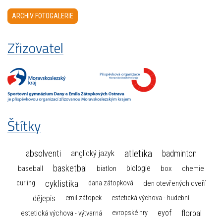
ARCHIV FOTOGALERIE
Zřizovatel
Štítky
atletika
absolventi
badminton
anglický jazyk
basketbal
biologie
baseball
box
chemie
biatlon
cyklistika
curling
dana zátopková
den otevřených dveří
dějepis
emil zátopek
estetická výchova - hudební
florbal
eyof
estetická výchova - výtvarná
evropské hry