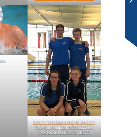
zka
Roman Procházka a Matyáš Machalla
se svými spoluplavkyněmi Zuzanou
Voloveckou a Marikou Hudcovou