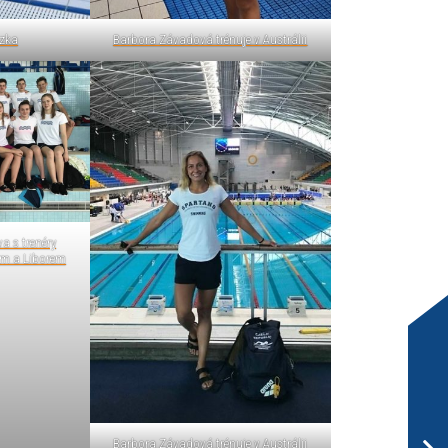
zka
Barbora Závadová trénuje v Austrálii
a s trenéry
m a Liborem
Barbora Závadová trénuje v Austrálii