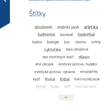
Štítky
atletika
absolventi
anglický jazyk
basketbal
badminton
baseball
biologie
box
chemie
biatlon
curling
cyklistika
dana zátopková
dějepis
den otevřených dveří
emil zátopek
estetická výchova - hudební
estetická výchova - výtvarná
evropské hry
florbal
fotbal
eyof
francouzský jazyk
futsal
golf
fyzika
hasičský sport
hokej
házená
horolezectví
informace
informatika a výpočetní technika
judo
isic
karate
kanoistika
kickbox