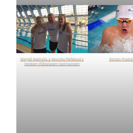
Matyáš Machalla a Veronika Petřeková s
Roman Prochá
trenérem Vítězslavem Hartmannem