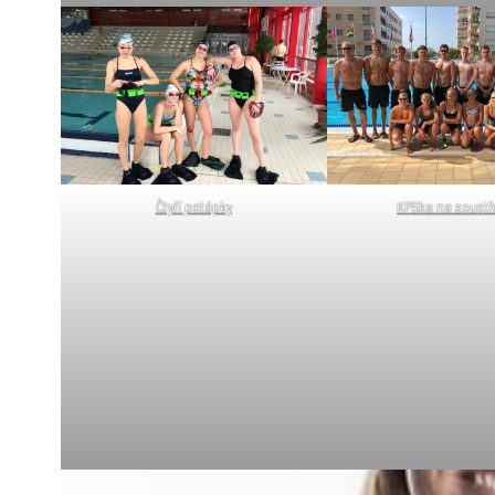
KPSka na soustř
Čtyří potápky