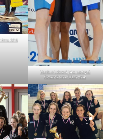
 Brna 2018
Marika Hudcová jako mistryně
Slovenska na 200 m znak