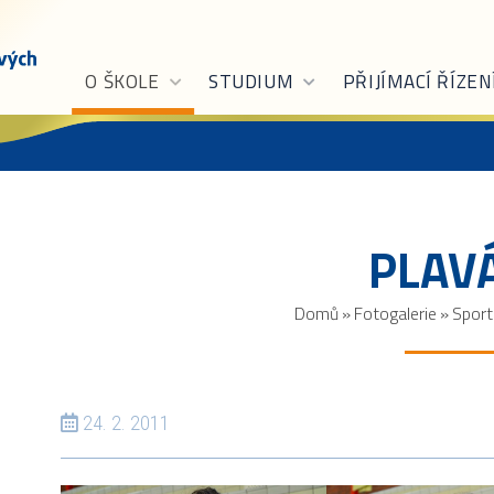
O ŠKOLE
STUDIUM
PŘIJÍMACÍ ŘÍZEN
PLAV
Domů
»
Fotogalerie
»
Sport
24. 2. 2011