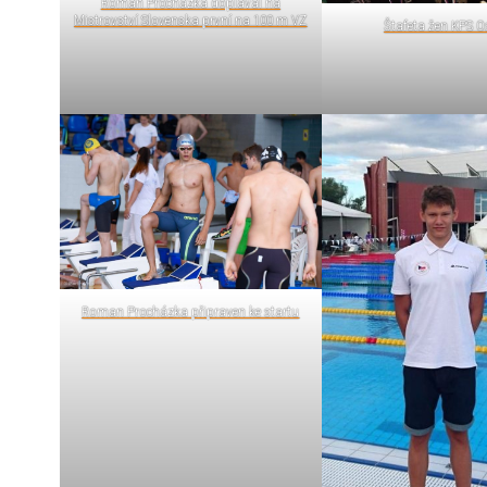
Roman Procházka doplaval na
Mistrovství Slovenska první na 100 m VZ
Štafeta žen KPS O
Roman Procházka připraven ke startu