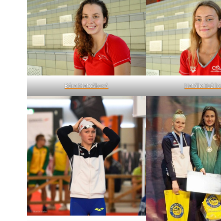
Bára Matošková
Natálie Tužil