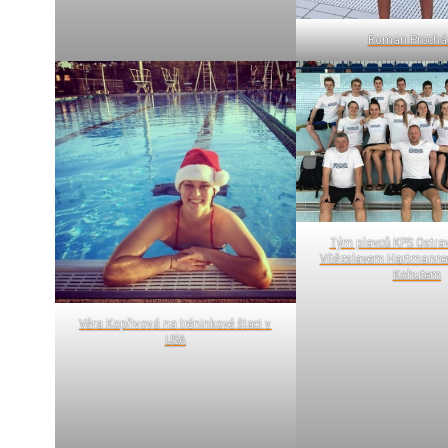
Roman Prochá
Tým plavců KPS Ostrav
Vítězslavem Hartmanne
Kohutem
Věra Kopřivová na tréninkové štaci v
USA