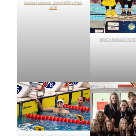
Marika Hudcová - Zimní MČR v Plzni
2018
Marika Hudcová na VC