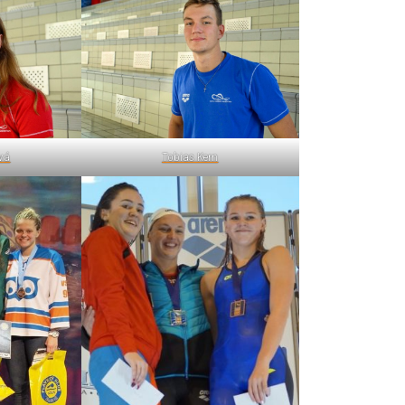
ová
Tobias Kern