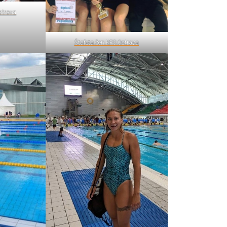
strava
Štafeta žen KPS Ostrava