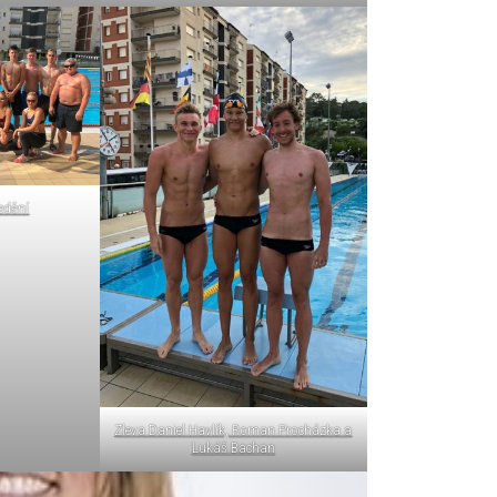
edění
Zleva Daniel Havlík, Roman Procházka a
Lukáš Bachan