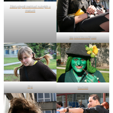
Zástupkyně institucí nutných u
maturit
Ne první čarodějnice
Pipi
Vodnice