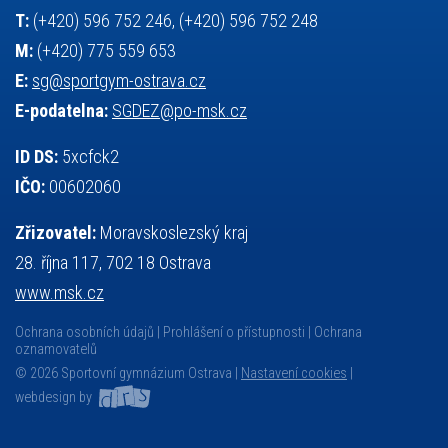
T:
(+420) 596 752 246, (+420) 596 752 248
M:
(+420) 775 559 653
E:
sg@sportgym-ostrava.cz
E-podatelna:
SGDEZ@po-msk.cz
ID DS:
5xcfck2
IČO:
00602060
Zřizovatel:
Moravskoslezský kraj
28. října 117, 702 18 Ostrava
www.msk.cz
Ochrana osobních údajů
Prohlášení o přístupnosti
Ochrana
oznamovatelů
© 2026 Sportovní gymnázium Ostrava |
Nastavení cookies
|
webdesign by