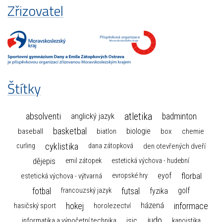
Zřizovatel
Štítky
atletika
absolventi
badminton
anglický jazyk
basketbal
biologie
baseball
box
chemie
biatlon
cyklistika
curling
dana zátopková
den otevřených dveří
dějepis
emil zátopek
estetická výchova - hudební
florbal
eyof
estetická výchova - výtvarná
evropské hry
fotbal
futsal
golf
fyzika
francouzský jazyk
hokej
informace
házená
horolezectví
hasičský sport
judo
informatika a výpočetní technika
isic
kanoistika