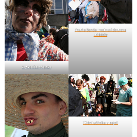
Franta Benda - vedoucí domova
mládeže
A zase čarodejnice
Třídní učitelka v zajetí