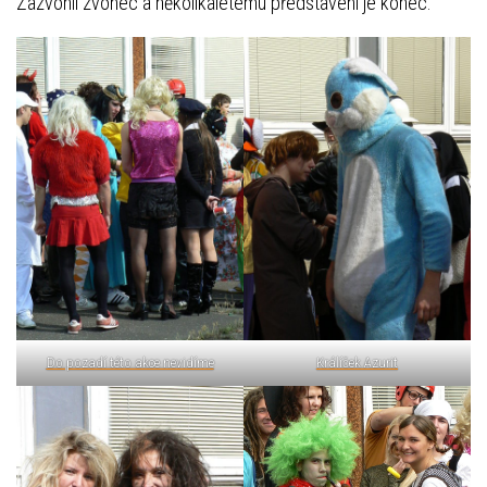
Zazvonil zvonec a několikaletému představení je konec.
Do pozadí této akce nevidíme
Králíček Azurit