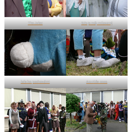
The Joker
Kde je můj milovaný
kde ho pochovám!
Azuritův ocas