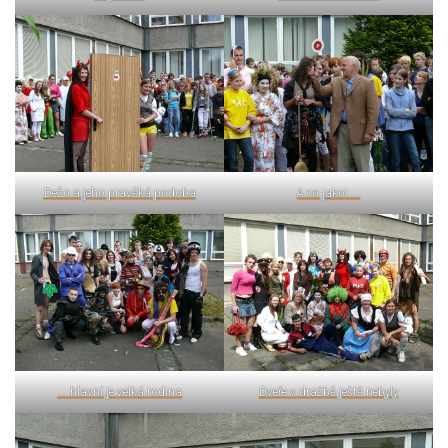
Dežo a jeho pravěká podoba
A co jako! ...
... hlavní je velká rodina
Dveře v dražbě ještě nebyly