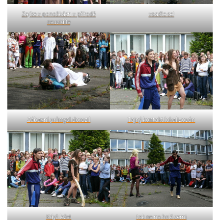
Zajíce v ponožkách v přírodě
vsaďte se!
neuvidíte
Zábavní průmysl dorazil
Tajný kontakt lokalizován
Když ležet
tak ne na holé zemi