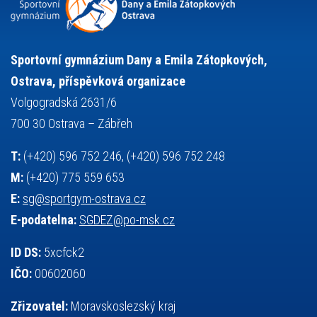
sportovní gymnastika
squash
sportovní lezení
stolní tenis
tanec
tenis
střelba
talentová zkouška
tělesná výchova
událost
teorie sportovní přípravy
Sportovní gymnázium Dany a Emila Zátopkových,
volejbal
výběrové řízení
vysvědčení
vybavení
vzpírání
Ostrava, příspěvková organizace
výuka
všesportovní výcvikový kurz
zeměpis
web
Volgogradská 2631/6
základy společenských věd
zápas řeckořímský
úřední deska
700 30 Ostrava – Zábřeh
český jazyk
školní stravování
T:
(+420) 596 752 246, (+420) 596 752 248
M:
(+420) 775 559 653
E:
sg@sportgym-ostrava.cz
E-podatelna:
SGDEZ@po-msk.cz
ID DS:
5xcfck2
IČO:
00602060
Zřizovatel:
Moravskoslezský kraj