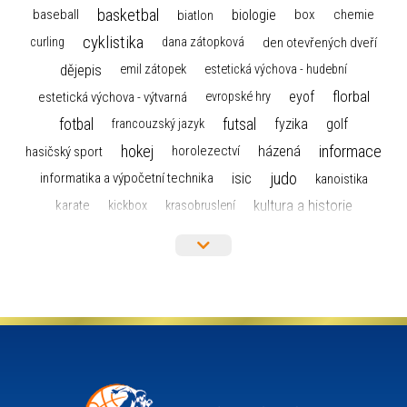
basketbal
biologie
baseball
box
chemie
biatlon
cyklistika
curling
dana zátopková
den otevřených dveří
dějepis
emil zátopek
estetická výchova - hudební
florbal
eyof
estetická výchova - výtvarná
evropské hry
fotbal
futsal
golf
fyzika
francouzský jazyk
hokej
informace
házená
horolezectví
hasičský sport
judo
informatika a výpočetní technika
isic
kanoistika
kultura a historie
karate
kickbox
krasobruslení
maturita
lyžařský výcvikový kurz
lyžování
matematika
moderní gymnastika
mažoretky
nejlepší sportovci
olympijské hry
německý jazyk
občanská nauka
organizace
plavání
olympiáda dětí a mládeže
projekty
pozvánka
požární sport
přednáška
přijímací řízení
ruský jazyk
servisní zpráva
rychlobruslení
snowboarding
soutěže
sportem bavíme ostravu