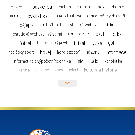
basketbal
biologie
baseball
box
chemie
biatlon
cyklistika
curling
dana zátopková
den otevřených dveří
dějepis
emil zátopek
estetická výchova - hudební
florbal
eyof
estetická výchova - výtvarná
evropské hry
fotbal
futsal
golf
fyzika
francouzský jazyk
hokej
informace
házená
horolezectví
hasičský sport
judo
informatika a výpočetní technika
isic
kanoistika
kultura a historie
karate
kickbox
krasobruslení
maturita
lyžařský výcvikový kurz
lyžování
matematika
moderní gymnastika
mažoretky
nejlepší sportovci
olympijské hry
německý jazyk
občanská nauka
organizace
plavání
olympiáda dětí a mládeže
projekty
pozvánka
požární sport
přednáška
přijímací řízení
ruský jazyk
servisní zpráva
rychlobruslení
snowboarding
soutěže
sportem bavíme ostravu