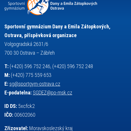
sportovní gymnastika
squash
sportovní lezení
stolní tenis
tanec
tenis
střelba
talentová zkouška
tělesná výchova
událost
teorie sportovní přípravy
Sportovní gymnázium Dany a Emila Zátopkových,
volejbal
výběrové řízení
vysvědčení
vybavení
vzpírání
Ostrava, příspěvková organizace
výuka
všesportovní výcvikový kurz
zeměpis
web
Volgogradská 2631/6
základy společenských věd
zápas řeckořímský
úřední deska
700 30 Ostrava – Zábřeh
český jazyk
školní stravování
T:
(+420) 596 752 246, (+420) 596 752 248
M:
(+420) 775 559 653
E:
sg@sportgym-ostrava.cz
E-podatelna:
SGDEZ@po-msk.cz
ID DS:
5xcfck2
IČO:
00602060
Zřizovatel:
Moravskoslezský kraj