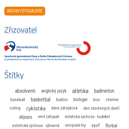
ARCHIV FOTOGALERIE
Zřizovatel
Štítky
atletika
absolventi
badminton
anglický jazyk
basketbal
biologie
baseball
box
chemie
biatlon
cyklistika
curling
dana zátopková
den otevřených dveří
dějepis
emil zátopek
estetická výchova - hudební
florbal
eyof
estetická výchova - výtvarná
evropské hry