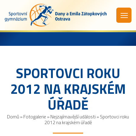
SPORTOVCI ROKU
2012 NA KRAJSKÉM
ÚŘADĚ
Domů
»
Fotogalerie
»
Nejzajímavější události
»
Sportovci roku
2012 na krajském úřadě