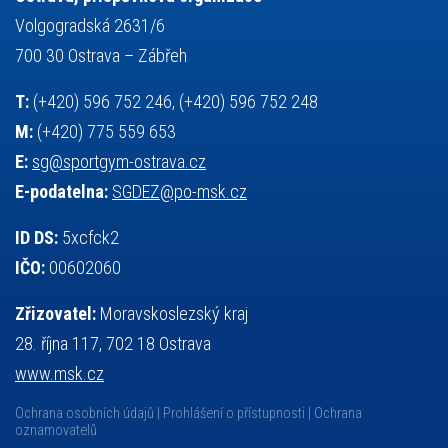
výuka
všesportovní výcvikový kurz
zeměpis
web
Volgogradská 2631/6
základy společenských věd
zápas řeckořímský
úřední deska
700 30 Ostrava – Zábřeh
český jazyk
školní stravování
T:
(+420) 596 752 246, (+420) 596 752 248
M:
(+420) 775 559 653
E:
sg@sportgym-ostrava.cz
E-podatelna:
SGDEZ@po-msk.cz
ID DS:
5xcfck2
IČO:
00602060
Zřizovatel:
Moravskoslezský kraj
28. října 117, 702 18 Ostrava
www.msk.cz
Ochrana osobních údajů
Prohlášení o přístupnosti
Ochrana
oznamovatelů