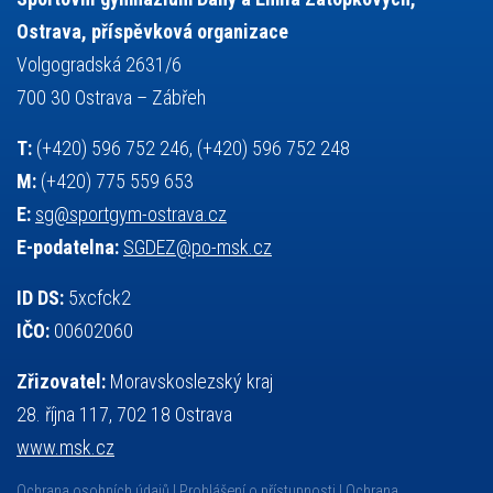
volejbal
výběrové řízení
vysvědčení
vybavení
vzpírání
Ostrava, příspěvková organizace
výuka
všesportovní výcvikový kurz
zeměpis
web
Volgogradská 2631/6
základy společenských věd
zápas řeckořímský
úřední deska
700 30 Ostrava – Zábřeh
český jazyk
školní stravování
T:
(+420) 596 752 246, (+420) 596 752 248
M:
(+420) 775 559 653
E:
sg@sportgym-ostrava.cz
E-podatelna:
SGDEZ@po-msk.cz
ID DS:
5xcfck2
IČO:
00602060
Zřizovatel:
Moravskoslezský kraj
28. října 117, 702 18 Ostrava
www.msk.cz
Ochrana osobních údajů
Prohlášení o přístupnosti
Ochrana