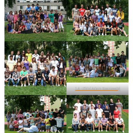
1.A - třídní Adam Kosniovský