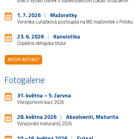
iDNES vydalo článek o basketbalistovi Lukáši Smažákovi
1. 7. 2026
Mažoretky
Veronika Luňáčková postoupila na MS mažoretek v Polsku
23. 6. 2026
Kanoistika
Úspěšná obhajoba titulu!
ARCHIV AKTUALIT
Fotogalerie
31. května – 5. června
Všesportovní kurz 2026
28. května 2026
Absolventi, Maturita
Vyřazování maturantů 2026
10.–16. května 2026
Futsal