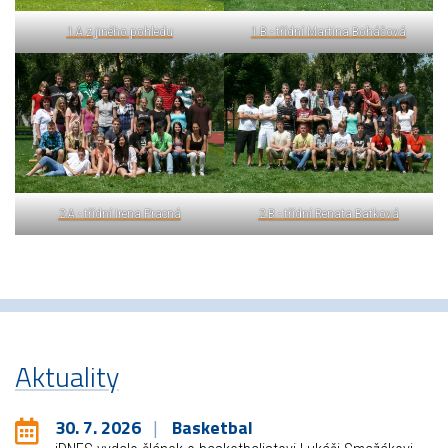
1.A z jiného pohledu
1.B - třídní Martina Boháčová
2.A - třídní Irena Pracná
2.B - třídní Renata Batková
Aktuality
30. 7. 2026
Basketbal