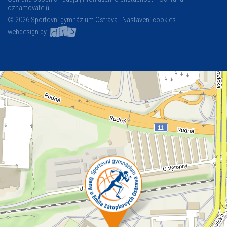
oznamovatelů
© 2026 Sportovní gymnázium Ostrava |
Nastavení cookies
|
webdesign by