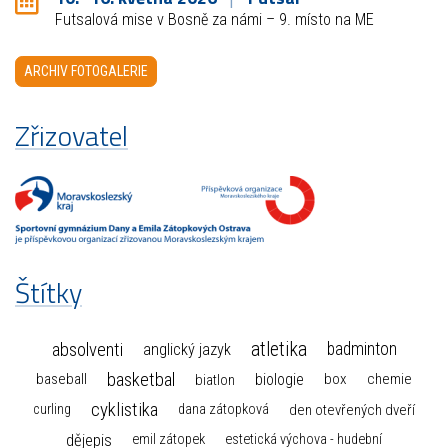
Futsalová mise v Bosně za námi – 9. místo na ME
ARCHIV FOTOGALERIE
Zřizovatel
Štítky
atletika
absolventi
badminton
anglický jazyk
basketbal
biologie
baseball
box
chemie
biatlon
cyklistika
curling
dana zátopková
den otevřených dveří
dějepis
emil zátopek
estetická výchova - hudební