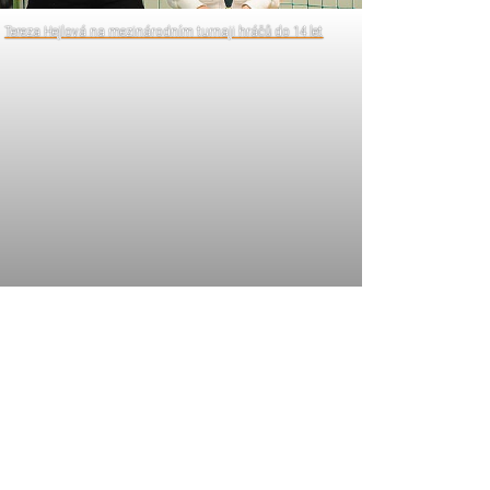
Tereza Hejlová na mezinárodním turnaji hráčů do 14 let