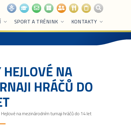
Í
SPORT A TRÉNINK
KONTAKTY
 HEJLOVÉ NA
RNAJI HRÁČŮ DO
ET
Hejlové na mezinárodním turnaji hráčů do 14 let