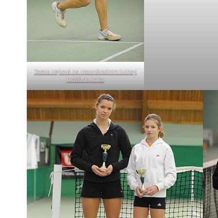
Tereza Hejlová na mezinárodním turnaji
hráčů do 14 let