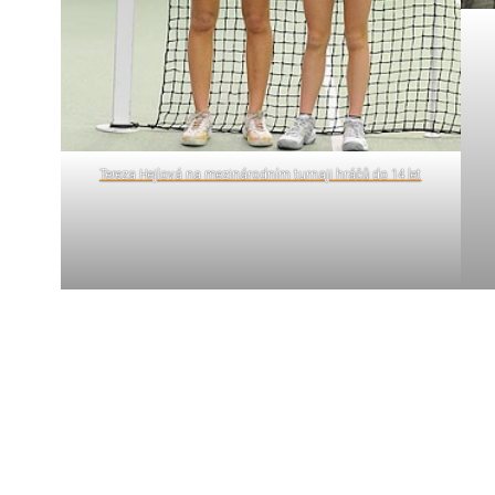
Tereza Hejlová na mezinárodním turnaji hráčů do 14 let