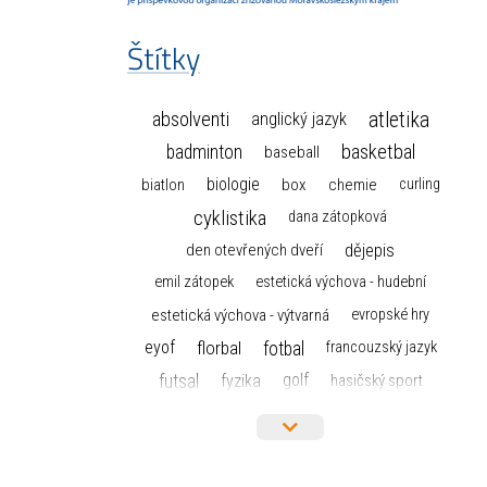
Štítky
atletika
absolventi
anglický jazyk
basketbal
badminton
baseball
biologie
box
chemie
biatlon
curling
cyklistika
dana zátopková
dějepis
den otevřených dveří
emil zátopek
estetická výchova - hudební
estetická výchova - výtvarná
evropské hry
florbal
fotbal
eyof
francouzský jazyk
futsal
golf
fyzika
hasičský sport
hokej
házená
horolezectví
informace
informatika a výpočetní technika
judo
isic
karate
kanoistika
kickbox