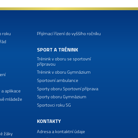
o roku
Přijímací řízení do vyššího ročníku
 řád
SPORT A TRÉNINK
Trénink v oboru se sportovní
přípravou
Trénink v oboru Gymnázium
ení
Sportovní ambulance
Sporty oboru Sportovní příprava
 a aplikace
Sporty oboru Gymnázium
vě mládeže
Sportovci roku SG
KONTAKTY
Adresa a kontaktní údaje
té žáky