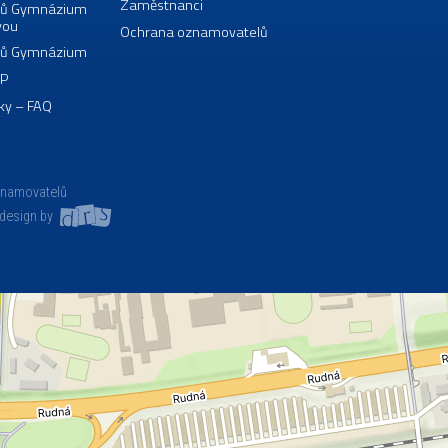
Zaměstnanci
borů Gymnázium
vou
Ochrana oznamovatelů
borů Gymnázium
VP
ky – FAQ
znamovatelů
design by