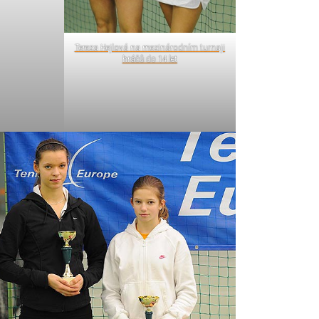
Tereza Hejlová na mezinárodním turnaji
hráčů do 14 let