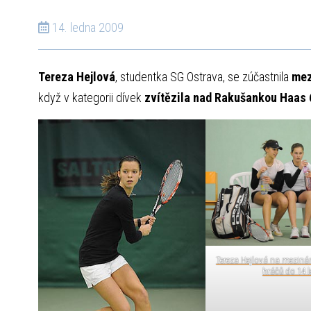
14. ledna 2009
Tereza Hejlová
, studentka SG Ostrava, se zúčastnila
mez
když v kategorii dívek
zvítězila nad Rakušankou Haas 6
Tereza Hejlová na meziná
hráčů do 14 l