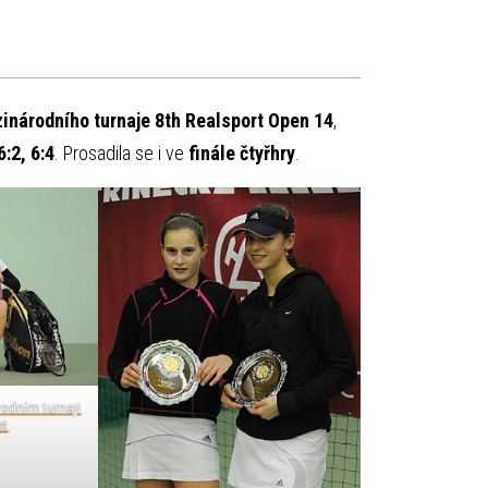
inárodního turnaje 8th Realsport Open 14
,
:2, 6:4
. Prosadila se i ve
finále čtyřhry
.
rodním turnaji
et