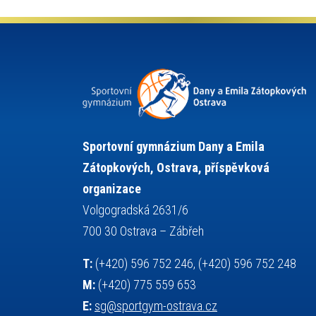
kultura a historie
krasobruslení
lyžařský výcvikový kurz
lyžování
maturita
matematika
mažoretky
moderní gymnastika
nejlepší sportovci
německý jazyk
občanská nauka
olympijské hry
olympiáda dětí a mládeže
organizace
plavání
pozvánka
Sportovní gymnázium Dany a Emila
projekty
požární sport
přednáška
Zátopkových, Ostrava, příspěvková
přijímací řízení
ruský jazyk
organizace
servisní zpráva
rychlobruslení
Volgogradská 2631/6
snowboarding
soutěže
700 30 Ostrava – Zábřeh
sportem bavíme ostravu
T:
(+420) 596 752 246, (+420) 596 752 248
sportovní gymnastika
sportovní lezení
M:
(+420) 775 559 653
stolní tenis
squash
střelba
E:
sg@sportgym-ostrava.cz
tanec
tenis
talentová zkouška