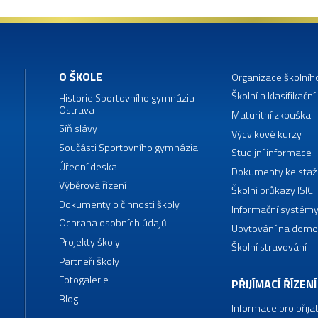
O ŠKOLE
Organizace školníh
Školní a klasifikační
Historie Sportovního gymnázia
Ostrava
Maturitní zkouška
Síň slávy
Výcvikové kurzy
Součásti Sportovního gymnázia
Studijní informace
Úřední deska
Dokumenty ke staž
Výběrová řízení
Školní průkazy ISIC
Dokumenty o činnosti školy
Informační systémy
Ochrana osobních údajů
Ubytování na domo
Projekty školy
Školní stravování
Partneři školy
Fotogalerie
PŘIJÍMACÍ ŘÍZENÍ
Blog
Informace pro přija