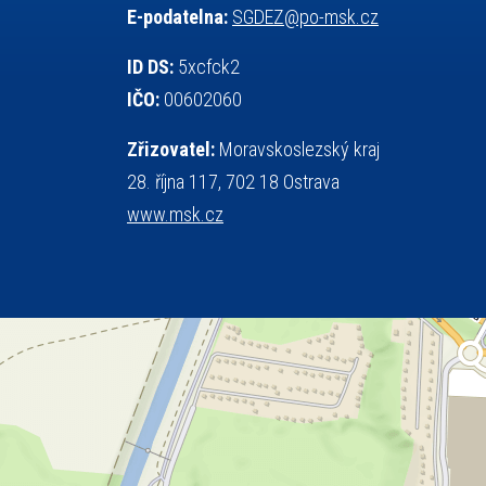
E-podatelna:
SGDEZ@po-msk.cz
tělesná výchova
teorie sportovní přípravy
událost
volejbal
vysvědčení
vybavení
ID DS:
5xcfck2
výběrové řízení
výuka
vzpírání
IČO:
00602060
všesportovní výcvikový kurz
web
Zřizovatel:
Moravskoslezský kraj
zeměpis
základy společenských věd
28. října 117, 702 18 Ostrava
zápas řeckořímský
úřední deska
www.msk.cz
český jazyk
školní stravování