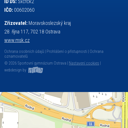
ID DS:
5xcfck2
IČO:
00602060
Zřizovatel:
Moravskoslezský kraj
28. října 117, 702 18 Ostrava
www.msk.cz
Ochrana osobních údajů
Prohlášení o přístupnosti
Ochrana
oznamovatelů
© 2026 Sportovní gymnázium Ostrava |
Nastavení cookies
|
webdesign by