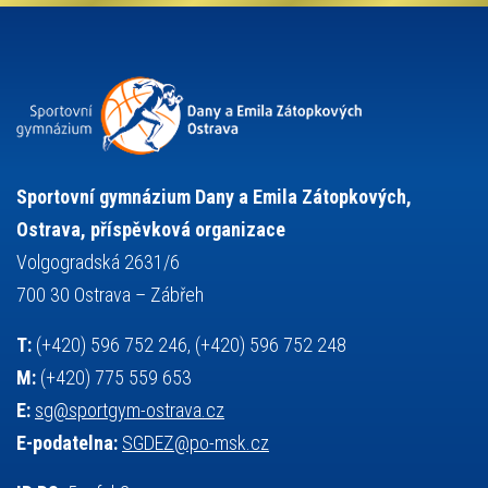
projekty
pozvánka
požární sport
přednáška
přijímací řízení
ruský jazyk
servisní zpráva
rychlobruslení
snowboarding
soutěže
sportem bavíme ostravu
sportovní gymnastika
squash
sportovní lezení
stolní tenis
tanec
tenis
střelba
talentová zkouška
tělesná výchova
událost
teorie sportovní přípravy
Sportovní gymnázium Dany a Emila Zátopkových,
volejbal
výběrové řízení
vysvědčení
vybavení
vzpírání
Ostrava, příspěvková organizace
výuka
všesportovní výcvikový kurz
zeměpis
web
Volgogradská 2631/6
základy společenských věd
zápas řeckořímský
úřední deska
700 30 Ostrava – Zábřeh
český jazyk
školní stravování
T:
(+420) 596 752 246, (+420) 596 752 248
M:
(+420) 775 559 653
E:
sg@sportgym-ostrava.cz
E-podatelna:
SGDEZ@po-msk.cz