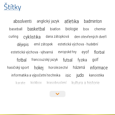
Štítky
atletika
absolventi
badminton
anglický jazyk
basketbal
biologie
baseball
box
chemie
biatlon
cyklistika
curling
dana zátopková
den otevřených dveří
dějepis
emil zátopek
estetická výchova - hudební
florbal
eyof
estetická výchova - výtvarná
evropské hry
fotbal
futsal
golf
fyzika
francouzský jazyk
hokej
informace
házená
horolezectví
hasičský sport
judo
informatika a výpočetní technika
isic
kanoistika
kultura a historie
karate
kickbox
krasobruslení
maturita
lyžařský výcvikový kurz
lyžování
matematika
moderní gymnastika
mažoretky
nejlepší sportovci
olympijské hry
německý jazyk
občanská nauka
organizace
plavání
olympiáda dětí a mládeže