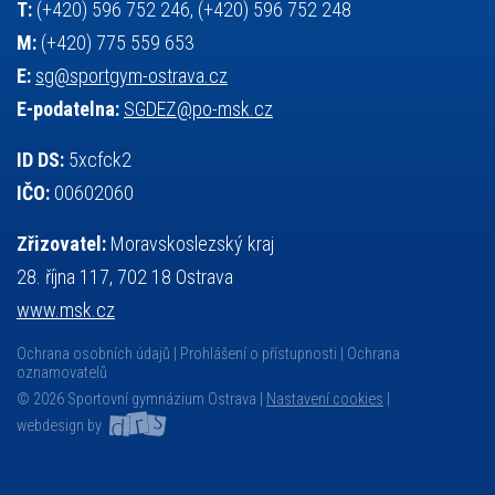
T:
(+420) 596 752 246, (+420) 596 752 248
M:
(+420) 775 559 653
E:
sg@sportgym-ostrava.cz
E-podatelna:
SGDEZ@po-msk.cz
ID DS:
5xcfck2
IČO:
00602060
Zřizovatel:
Moravskoslezský kraj
28. října 117, 702 18 Ostrava
www.msk.cz
Ochrana osobních údajů
Prohlášení o přístupnosti
Ochrana
oznamovatelů
© 2026 Sportovní gymnázium Ostrava |
Nastavení cookies
|
webdesign by