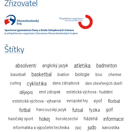
Zřizovatel
Štítky
atletika
absolventi
badminton
anglický jazyk
basketbal
biologie
baseball
box
chemie
biatlon
cyklistika
curling
dana zátopková
den otevřených dveří
dějepis
emil zátopek
estetická výchova - hudební
florbal
eyof
estetická výchova - výtvarná
evropské hry
fotbal
futsal
golf
fyzika
francouzský jazyk
hokej
informace
házená
horolezectví
hasičský sport
judo
informatika a výpočetní technika
isic
kanoistika