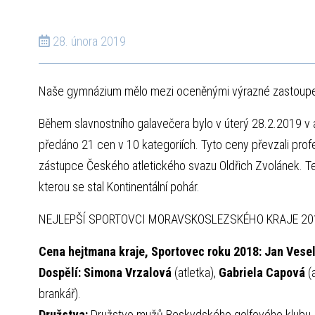
28. února 2019
Naše gymnázium mělo mezi oceněnými výrazné zastoupen
Během slavnostního galavečera bylo v úterý 28.2.2019 v a
předáno 21 cen v 10 kategoriích. Tyto ceny převzali profesio
zástupce Českého atletického svazu Oldřich Zvolánek. Te
kterou se stal Kontinentální pohár.
NEJLEPŠÍ SPORTOVCI MORAVSKOSLEZSKÉHO KRAJE 20
Cena hejtmana kraje, Sportovec roku 2018: Jan Vese
Dospělí: Simona Vrzalová
(atletka),
Gabriela Capová
(a
brankář).
Družstva:
Družstvo mužů Beskydského golfového klubu, 