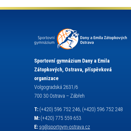
kultura a historie
krasobruslení
lyžařský výcvikový kurz
lyžování
maturita
matematika
mažoretky
moderní gymnastika
nejlepší sportovci
německý jazyk
občanská nauka
olympijské hry
olympiáda dětí a mládeže
organizace
plavání
pozvánka
Sportovní gymnázium Dany a Emila
projekty
požární sport
přednáška
Zátopkových, Ostrava, příspěvková
přijímací řízení
ruský jazyk
organizace
servisní zpráva
rychlobruslení
Volgogradská 2631/6
snowboarding
soutěže
700 30 Ostrava – Zábřeh
sportem bavíme ostravu
T:
(+420) 596 752 246, (+420) 596 752 248
sportovní gymnastika
sportovní lezení
M:
(+420) 775 559 653
stolní tenis
squash
střelba
E:
sg@sportgym-ostrava.cz
tanec
tenis
talentová zkouška