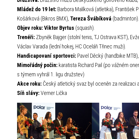
Mládež do 19 let:
Barbora Malíková (atletika), František P
Košárková (Bikros BMX),
Tereza Švábíková
(badminton)
Objev roku: Viktor Byrtus
(squash).
Trenéři:
Zbyněk Bajger (stolní tenis, TJ Ostrava KST), Evž
Václav Varaďa (lední hokej, HC Oceláři Třinec muži).
Handicapovaní sportovci:
Pavel Děcký (handbike MTB), 
Mimořádný počin:
karatista Richard Pail (po vážném on
s týmem vyhrál 1. ligu družstev)
Akce roku:
Český atletický svaz byl oceněn za realizaci a
Síň slávy:
Verner Lička