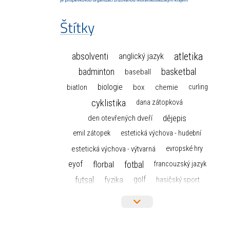
Štítky
atletika
absolventi
anglický jazyk
basketbal
badminton
baseball
biologie
box
chemie
biatlon
curling
cyklistika
dana zátopková
dějepis
den otevřených dveří
emil zátopek
estetická výchova - hudební
estetická výchova - výtvarná
evropské hry
florbal
fotbal
eyof
francouzský jazyk
futsal
golf
fyzika
hasičský sport
hokej
házená
horolezectví
informace
informatika a výpočetní technika
judo
isic
karate
kanoistika
kickbox