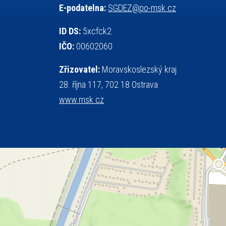
E-podatelna:
SGDEZ@po-msk.cz
tělesná výchova
teorie sportovní přípravy
událost
volejbal
vysvědčení
vybavení
ID DS:
5xcfck2
výběrové řízení
výuka
vzpírání
IČO:
00602060
všesportovní výcvikový kurz
web
Zřizovatel:
Moravskoslezský kraj
zeměpis
základy společenských věd
28. října 117, 702 18 Ostrava
zápas řeckořímský
úřední deska
www.msk.cz
český jazyk
školní stravování