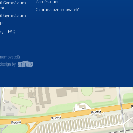
Zaměstnanci
borů Gymnázium
vou
Ochrana oznamovatelů
borů Gymnázium
VP
ky – FAQ
znamovatelů
design by