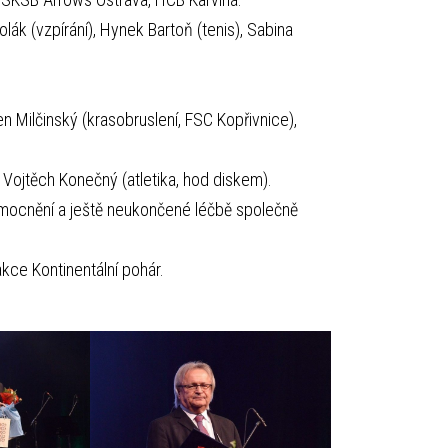
olák (vzpírání), Hynek Bartoň (tenis), Sabina
.
en Milčinský (krasobruslení, FSC Kopřivnice),
Vojtěch Konečný (atletika, hod diskem).
emocnění a ještě neukončené léčbě společně
kce Kontinentální pohár.