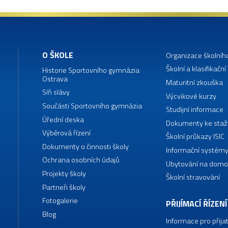
O ŠKOLE
Organizace školníh
Školní a klasifikační
Historie Sportovního gymnázia
Ostrava
Maturitní zkouška
Síň slávy
Výcvikové kurzy
Součásti Sportovního gymnázia
Studijní informace
Úřední deska
Dokumenty ke staž
Výběrová řízení
Školní průkazy ISIC
Dokumenty o činnosti školy
Informační systémy
Ochrana osobních údajů
Ubytování na domo
Projekty školy
Školní stravování
Partneři školy
Fotogalerie
PŘIJÍMACÍ ŘÍZENÍ
Blog
Informace pro přija