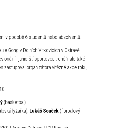
í v podobě 6 studentů nebo absolventů.
ule Gong v Dolních Vítkovicích v Ostravě
nální i juniorští sportovci, trenéři, ale také
n zastupoval organizátora vítězné akce roku,
18
lý
(basketbal)
lpská lyžařka),
Lukáš Souček
(florbalový
SKSB Arrows Ostrava, HCB Karviná.