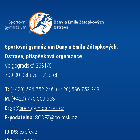
přijímací řízení
ruský jazyk
servisní zpráva
rychlobruslení
snowboarding
soutěže
sportem bavíme ostravu
sportovní gymnastika
squash
sportovní lezení
stolní tenis
tanec
tenis
střelba
talentová zkouška
tělesná výchova
událost
teorie sportovní přípravy
Sportovní gymnázium Dany a Emila Zátopkových,
volejbal
výběrové řízení
vysvědčení
vybavení
vzpírání
Ostrava, příspěvková organizace
výuka
všesportovní výcvikový kurz
zeměpis
web
Volgogradská 2631/6
základy společenských věd
zápas řeckořímský
úřední deska
700 30 Ostrava – Zábřeh
český jazyk
školní stravování
T:
(+420) 596 752 246, (+420) 596 752 248
M:
(+420) 775 559 653
E:
sg@sportgym-ostrava.cz
E-podatelna:
SGDEZ@po-msk.cz
ID DS:
5xcfck2