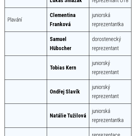
Lukáš Smažák
reprezentant U18
Clementina
juniorská
Plavání
Franková
reprezentantka
Samuel
dorostenecký
Hübscher
reprezentant
juniorský
Tobias Kern
reprezentant
juniorský
Ondřej Slavík
reprezentant
juniorská
Natálie Tužilová
reprezentantka
reprezentace