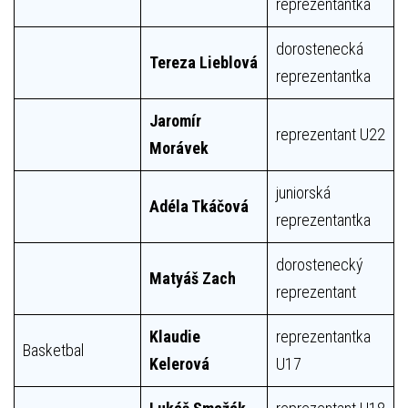
reprezentantka
dorostenecká
Tereza Lieblová
reprezentantka
Jaromír
reprezentant U22
Morávek
juniorská
Adéla Tkáčová
reprezentantka
dorostenecký
Matyáš Zach
reprezentant
Klaudie
reprezentantka
Basketbal
Kelerová
U17