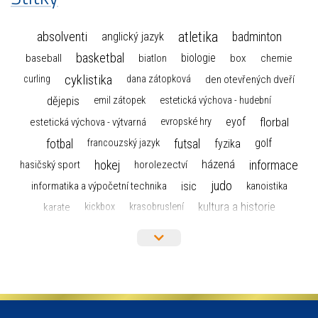
atletika
absolventi
badminton
anglický jazyk
basketbal
biologie
baseball
box
chemie
biatlon
cyklistika
curling
dana zátopková
den otevřených dveří
dějepis
emil zátopek
estetická výchova - hudební
florbal
eyof
estetická výchova - výtvarná
evropské hry
fotbal
futsal
golf
fyzika
francouzský jazyk
hokej
informace
házená
horolezectví
hasičský sport
judo
informatika a výpočetní technika
isic
kanoistika
kultura a historie
karate
kickbox
krasobruslení
maturita
lyžařský výcvikový kurz
lyžování
matematika
moderní gymnastika
mažoretky
nejlepší sportovci
olympijské hry
německý jazyk
občanská nauka
organizace
plavání
olympiáda dětí a mládeže
projekty
pozvánka
požární sport
přednáška