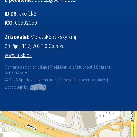
ID DS:
5xcfck2
IČO:
00602060
Zřizovatel:
Moravskoslezský kraj
28. října 117, 702 18 Ostrava
www.msk.cz
Ochrana osobních údajů
Prohlášení o přístupnosti
Ochrana
oznamovatelů
© 2026 Sportovní gymnázium Ostrava |
Nastavení cookies
|
webdesign by