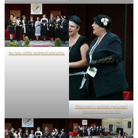
Na řadu přišla nezbytná statistika.
Překvapení v podobě vystoupení
pěveckého souboru FKP.