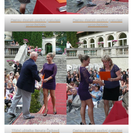
Cestou dostali osobní gratulaci
Cestou dostali osobní gratulaci
pana ředitele.
pana ředitele.
Třídní učitelka Renata Čajková
Cestou dostali osobní gratulaci