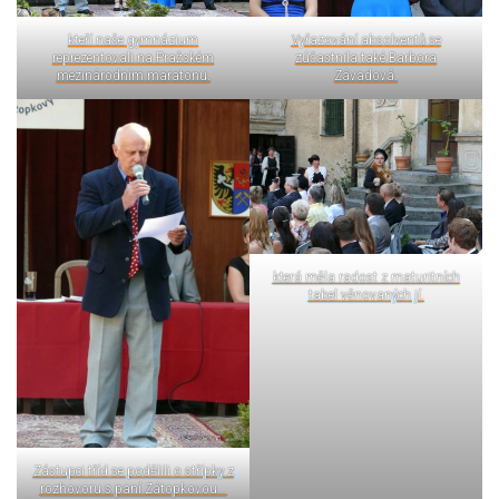
kteří naše gymnázium
Vyřazování absolventů se
reprezentovali na Pražském
zúčastnila také Barbora
mezinárodním maratonu.
Závadová.
která měla radost z maturitních
tabel věnovaných jí.
Zástupci tříd se podělili o střípky z
rozhovoru s paní Zátopkovou...