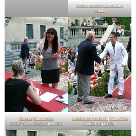
Potlesk za písně sice staršího
vydání
ale pasující na trochu
A dostáváme se ke stupňům vítězů
nostalgickou náladu odpoledne.
- 3. místo = průměr 1