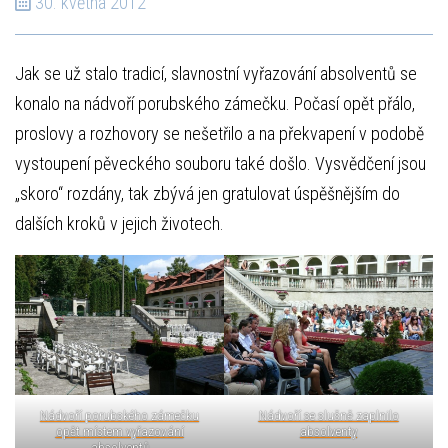
30. května 2012
Jak se už stalo tradicí, slavnostní vyřazování absolventů se
konalo na nádvoří porubského zámečku. Počasí opět přálo,
proslovy a rozhovory se nešetřilo a na překvapení v podobě
vystoupení pěveckého souboru také došlo. Vysvědčení jsou
„skoro“ rozdány, tak zbývá jen gratulovat úspěšnějším do
dalších kroků v jejich životech.
Nádvoří porubského zámečku
Nádvoří se slušně zaplnilo
opět místem vyřazování
absolventy
absolventů