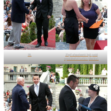
25.
Zbylí absolventi byli poté
vyvolávání k aktu předání.