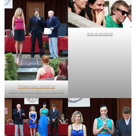
Dva ze studentů
Potlesk panu řediteli za
blahopřání k úspěchu při maturitě