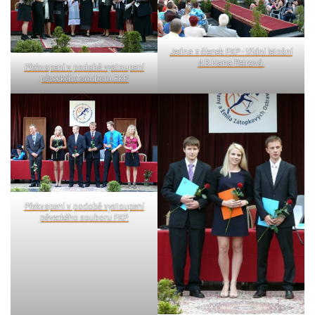
Jedna z členek FKP - třídní letošní
4.B Hana Petrová.
Překvapení v podobě vystoupení
pěveckého souboru FKP.
Překvapení v podobě vystoupení
pěveckého souboru FKP.