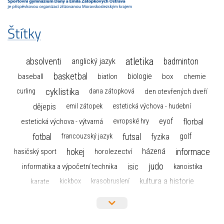
Štítky
atletika
absolventi
badminton
anglický jazyk
basketbal
biologie
baseball
box
chemie
biatlon
cyklistika
curling
dana zátopková
den otevřených dveří
dějepis
emil zátopek
estetická výchova - hudební
florbal
eyof
estetická výchova - výtvarná
evropské hry
fotbal
futsal
golf
fyzika
francouzský jazyk
hokej
informace
házená
horolezectví
hasičský sport
judo
informatika a výpočetní technika
isic
kanoistika
kultura a historie
karate
kickbox
krasobruslení
maturita
lyžařský výcvikový kurz
lyžování
matematika
moderní gymnastika
mažoretky
nejlepší sportovci