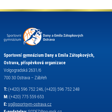
olympijské hry
německý jazyk
občanská nauka
organizace
plavání
olympiáda dětí a mládeže
projekty
pozvánka
požární sport
přednáška
přijímací řízení
ruský jazyk
servisní zpráva
rychlobruslení
snowboarding
soutěže
sportem bavíme ostravu
sportovní gymnastika
squash
sportovní lezení
stolní tenis
tanec
tenis
střelba
talentová zkouška
tělesná výchova
událost
teorie sportovní přípravy
Sportovní gymnázium Dany a Emila Zátopkových,
volejbal
výběrové řízení
vysvědčení
vybavení
vzpírání
Ostrava, příspěvková organizace
výuka
všesportovní výcvikový kurz
zeměpis
web
Volgogradská 2631/6
základy společenských věd
zápas řeckořímský
úřední deska
700 30 Ostrava – Zábřeh
český jazyk
školní stravování
T:
(+420) 596 752 246, (+420) 596 752 248
M:
(+420) 775 559 653
E:
sg@sportgym-ostrava.cz
E-podatelna:
SGDEZ@po-msk.cz