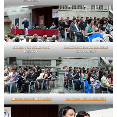
ale také jejich příbuznými a
Úvodní slovo pronesl pan ředitel
kamarády.
Václav Štencel
Absolventi ročníku 2011/2012
Absolventi ročníku 2011/2012