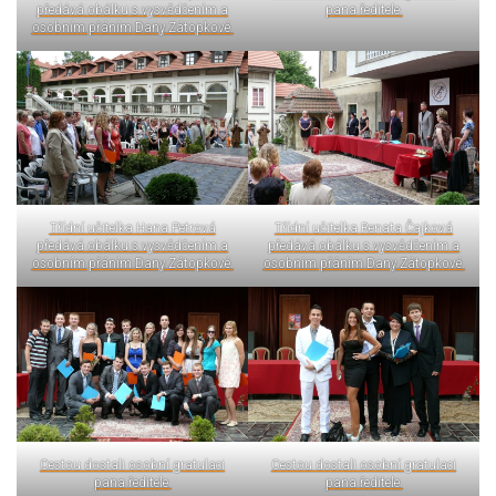
předává obálku s vysvědčením a
pana ředitele.
osobním přáním Dany Zátopkové.
Třídní učitelka Hana Petrová
Třídní učitelka Renata Čajková
předává obálku s vysvědčením a
předává obálku s vysvědčením a
osobním přáním Dany Zátopkové.
osobním přáním Dany Zátopkové.
Cestou dostali osobní gratulaci
Cestou dostali osobní gratulaci
pana ředitele.
pana ředitele.