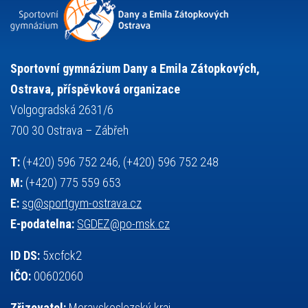
snowboarding
soutěže
sportem bavíme ostravu
sportovní gymnastika
squash
sportovní lezení
stolní tenis
tanec
tenis
střelba
talentová zkouška
tělesná výchova
událost
teorie sportovní přípravy
Sportovní gymnázium Dany a Emila Zátopkových,
volejbal
výběrové řízení
vysvědčení
vybavení
vzpírání
Ostrava, příspěvková organizace
výuka
všesportovní výcvikový kurz
zeměpis
web
Volgogradská 2631/6
základy společenských věd
zápas řeckořímský
úřední deska
700 30 Ostrava – Zábřeh
český jazyk
školní stravování
T:
(+420) 596 752 246, (+420) 596 752 248
M:
(+420) 775 559 653
E:
sg@sportgym-ostrava.cz
E-podatelna:
SGDEZ@po-msk.cz
ID DS:
5xcfck2
IČO:
00602060
Zřizovatel:
Moravskoslezský kraj