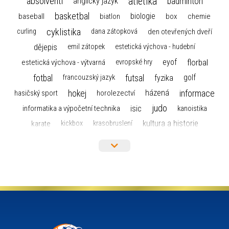
atletika
absolventi
badminton
anglický jazyk
basketbal
biologie
baseball
box
chemie
biatlon
cyklistika
curling
dana zátopková
den otevřených dveří
dějepis
emil zátopek
estetická výchova - hudební
florbal
eyof
estetická výchova - výtvarná
evropské hry
fotbal
futsal
golf
fyzika
francouzský jazyk
hokej
informace
házená
horolezectví
hasičský sport
judo
informatika a výpočetní technika
isic
kanoistika
kultura a historie
karate
kickbox
krasobruslení
maturita
lyžařský výcvikový kurz
lyžování
matematika
moderní gymnastika
mažoretky
nejlepší sportovci
olympijské hry
německý jazyk
občanská nauka
organizace
plavání
olympiáda dětí a mládeže
projekty
pozvánka
požární sport
přednáška
přijímací řízení
ruský jazyk
servisní zpráva
rychlobruslení