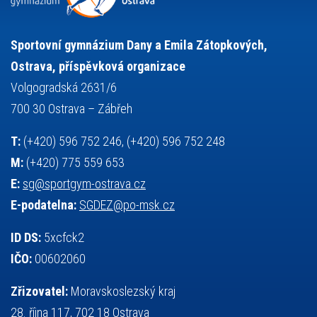
stolní tenis
tanec
tenis
střelba
talentová zkouška
tělesná výchova
událost
teorie sportovní přípravy
Sportovní gymnázium Dany a Emila Zátopkových,
volejbal
výběrové řízení
vysvědčení
vybavení
vzpírání
Ostrava, příspěvková organizace
výuka
všesportovní výcvikový kurz
zeměpis
web
Volgogradská 2631/6
základy společenských věd
zápas řeckořímský
úřední deska
700 30 Ostrava – Zábřeh
český jazyk
školní stravování
T:
(+420) 596 752 246, (+420) 596 752 248
M:
(+420) 775 559 653
E:
sg@sportgym-ostrava.cz
E-podatelna:
SGDEZ@po-msk.cz
ID DS:
5xcfck2
IČO:
00602060
Zřizovatel:
Moravskoslezský kraj
28. října 117, 702 18 Ostrava