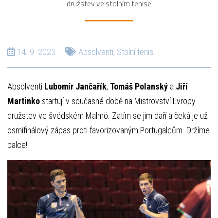
družstev ve stolním tenise
14. 9. 2023
Absolventi
,
Stolní tenis
Absolventi
Lubomír Jančařík
,
Tomáš Polanský
a
Jiří
Martinko
startují v současné době na Mistrovství Evropy
družstev ve švédském Malmö. Zatím se jim daří a čeká je už
osmifinálový zápas proti favorizovaným Portugalcům. Držíme
palce!