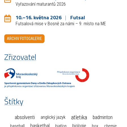
Vyřazování maturantů 2026
10.–16. května 2026
Futsal
Futsalová mise v Bosně za námi – 9. místo na ME
ARCHIV FOTOGALERIE
Zřizovatel
Štítky
atletika
absolventi
badminton
anglický jazyk
basketbal
biologie
baseball
box
chemie
biatlon