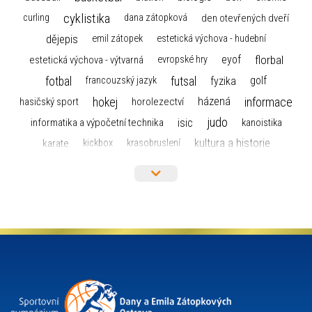
cyklistika
curling
dana zátopková
den otevřených dveří
dějepis
emil zátopek
estetická výchova - hudební
florbal
eyof
estetická výchova - výtvarná
evropské hry
fotbal
futsal
golf
fyzika
francouzský jazyk
hokej
informace
házená
horolezectví
hasičský sport
judo
informatika a výpočetní technika
isic
kanoistika
kultura a historie
karate
kickbox
krasobruslení
maturita
lyžařský výcvikový kurz
lyžování
matematika
moderní gymnastika
mažoretky
nejlepší sportovci
olympijské hry
německý jazyk
občanská nauka
organizace
plavání
olympiáda dětí a mládeže
projekty
pozvánka
požární sport
přednáška
přijímací řízení
ruský jazyk
servisní zpráva
rychlobruslení
snowboarding
soutěže
sportem bavíme ostravu
sportovní gymnastika
squash
sportovní lezení