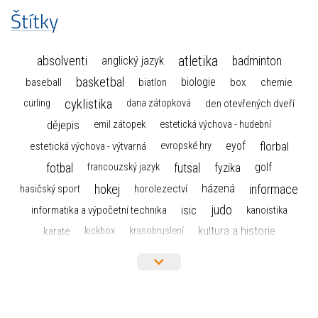
Štítky
atletika
absolventi
badminton
anglický jazyk
basketbal
biologie
baseball
box
chemie
biatlon
cyklistika
curling
dana zátopková
den otevřených dveří
dějepis
emil zátopek
estetická výchova - hudební
florbal
eyof
estetická výchova - výtvarná
evropské hry
fotbal
futsal
golf
fyzika
francouzský jazyk
hokej
informace
házená
horolezectví
hasičský sport
judo
informatika a výpočetní technika
isic
kanoistika
kultura a historie
karate
kickbox
krasobruslení
maturita
lyžařský výcvikový kurz
lyžování
matematika
moderní gymnastika
mažoretky
nejlepší sportovci
olympijské hry
německý jazyk
občanská nauka
organizace
plavání
olympiáda dětí a mládeže