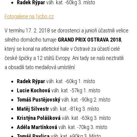
Radek Rýpar
váh. kat. -60kg 3. místo
Fotogalerie na 1jcbo.cz
V termínu 17. 2. 2018 se dorostenci a junioři účastnili velice
silného domácího turnaje
GRAND PRIX OSTRAVA 2018
,
který se konal na atletické hale v Ostravě za účastí celé
české špičky a 12 států Evropy. Ani tady se naši neztratili
a obsadili tato medailová umístění:
Radek Rýpar
váh. kat. -60kg 1. místo
Lucie Kochová
váh. kat. -57kg 1. místo
Tomáš Pustějovský
váh. kat. -90kg 2. místo
Matěj Silvestr
váh. kat. -81kg 3. místo
Kristýna Polášková
váh. kat. -63kg 3. místo
Adéla Martínková
váh. kat. -70kg 3. místo
Tomáš Pavlica
váh. kat. +90kg 3. Místo