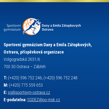
projekty
pozvánka
požární sport
přednáška
přijímací řízení
ruský jazyk
servisní zpráva
rychlobruslení
snowboarding
soutěže
sportem bavíme ostravu
sportovní gymnastika
squash
sportovní lezení
stolní tenis
tanec
tenis
střelba
talentová zkouška
tělesná výchova
událost
teorie sportovní přípravy
Sportovní gymnázium Dany a Emila Zátopkových,
volejbal
výběrové řízení
vysvědčení
vybavení
vzpírání
Ostrava, příspěvková organizace
výuka
všesportovní výcvikový kurz
zeměpis
web
Volgogradská 2631/6
základy společenských věd
zápas řeckořímský
úřední deska
700 30 Ostrava – Zábřeh
český jazyk
školní stravování
T:
(+420) 596 752 246, (+420) 596 752 248
M:
(+420) 775 559 653
E:
sg@sportgym-ostrava.cz
E-podatelna:
SGDEZ@po-msk.cz