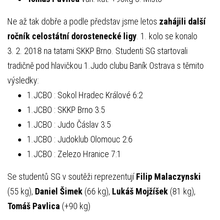
Ne až tak dobře a podle představ jsme letos
zahájili další
ročník celostátní dorostenecké ligy
. 1. kolo se konalo
3. 2. 2018 na tatami SKKP Brno. Studenti SG startovali
tradičně pod hlavičkou 1.Judo clubu Baník Ostrava s těmito
výsledky:
1.JCBO : Sokol Hradec Králové 6:2
1.JCBO : SKKP Brno 3:5
1.JCBO : Judo Čáslav 3:5
1.JCBO : Judoklub Olomouc 2:6
1.JCBO : Zelezo Hranice 7:1
Se studentů SG v soutěži reprezentují
Filip Malaczynski
(55 kg),
Daniel Šimek
(66 kg),
Lukáš Mojžíšek
(81 kg),
Tomáš Pavlica
(+90 kg)