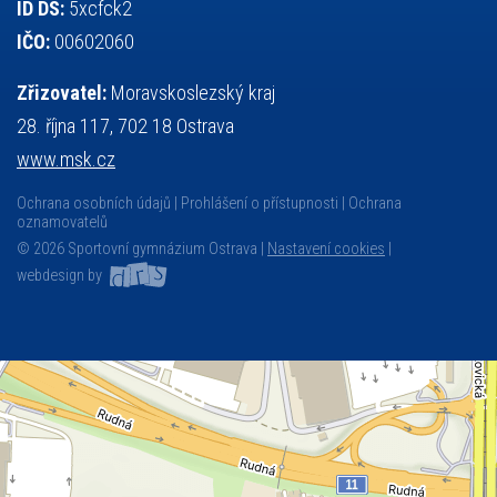
ID DS:
5xcfck2
IČO:
00602060
Zřizovatel:
Moravskoslezský kraj
28. října 117, 702 18 Ostrava
www.msk.cz
Ochrana osobních údajů
Prohlášení o přístupnosti
Ochrana
oznamovatelů
© 2026 Sportovní gymnázium Ostrava |
Nastavení cookies
|
webdesign by