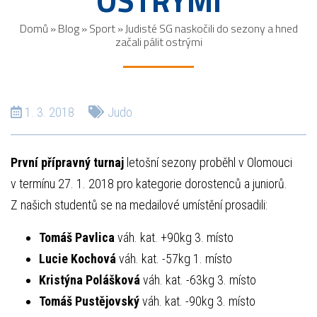
OSTRÝMI
Domů
»
Blog
»
Sport
»
Judisté SG naskočili do sezony a hned
začali pálit ostrými
1. 3. 2018
Judo
První přípravný turnaj
letošní sezony proběhl v Olomouci
v termínu 27. 1. 2018 pro kategorie dorostenců a juniorů.
Z našich studentů se na medailové umístění prosadili:
Tomáš Pavlica
váh. kat. +90kg 3. místo
Lucie Kochová
váh. kat. -57kg 1. místo
Kristýna Polášková
váh. kat. -63kg 3. místo
Tomáš Pustějovský
váh. kat. -90kg 3. místo