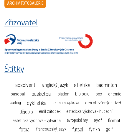
ARCHIV FOTOGALERIE
Zřizovatel
Štítky
atletika
absolventi
badminton
anglický jazyk
basketbal
biologie
baseball
box
chemie
biatlon
cyklistika
curling
dana zátopková
den otevřených dveří
dějepis
emil zátopek
estetická výchova - hudební
florbal
eyof
estetická výchova - výtvarná
evropské hry
fotbal
futsal
golf
fyzika
francouzský jazyk