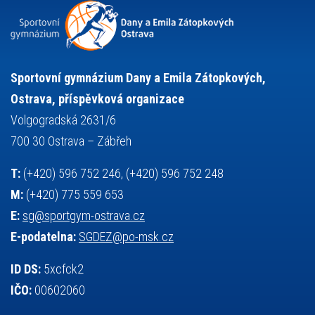
snowboarding
soutěže
sportem bavíme ostravu
sportovní gymnastika
squash
sportovní lezení
stolní tenis
tanec
tenis
střelba
talentová zkouška
tělesná výchova
událost
teorie sportovní přípravy
Sportovní gymnázium Dany a Emila Zátopkových,
volejbal
výběrové řízení
vysvědčení
vybavení
vzpírání
Ostrava, příspěvková organizace
výuka
všesportovní výcvikový kurz
zeměpis
web
Volgogradská 2631/6
základy společenských věd
zápas řeckořímský
úřední deska
700 30 Ostrava – Zábřeh
český jazyk
školní stravování
T:
(+420) 596 752 246, (+420) 596 752 248
M:
(+420) 775 559 653
E:
sg@sportgym-ostrava.cz
E-podatelna:
SGDEZ@po-msk.cz
ID DS:
5xcfck2
IČO:
00602060