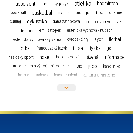
atletika
absolventi
badminton
anglický jazyk
basketbal
biologie
baseball
box
chemie
biatlon
cyklistika
curling
dana zátopková
den otevřených dveří
dějepis
emil zátopek
estetická výchova - hudební
florbal
eyof
estetická výchova - výtvarná
evropské hry
fotbal
futsal
golf
fyzika
francouzský jazyk
hokej
informace
házená
horolezectví
hasičský sport
judo
informatika a výpočetní technika
isic
kanoistika
kultura a historie
karate
kickbox
krasobruslení
maturita
lyžařský výcvikový kurz
lyžování
matematika
moderní gymnastika
mažoretky
nejlepší sportovci
olympijské hry
německý jazyk
občanská nauka
organizace
plavání
olympiáda dětí a mládeže
projekty
pozvánka
požární sport
přednáška
přijímací řízení
ruský jazyk
servisní zpráva
rychlobruslení