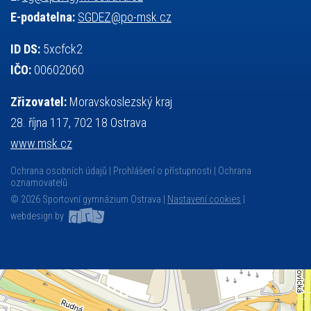
E-podatelna:
SGDEZ@po-msk.cz
ID DS:
5xcfck2
IČO:
00602060
Zřizovatel:
Moravskoslezský kraj
28. října 117, 702 18 Ostrava
www.msk.cz
Ochrana osobních údajů
Prohlášení o přístupnosti
Ochrana
oznamovatelů
© 2026 Sportovní gymnázium Ostrava |
Nastavení cookies
|
webdesign by