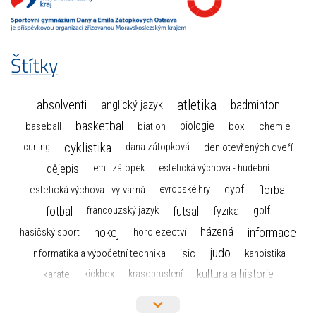
Štítky
atletika
absolventi
badminton
anglický jazyk
basketbal
biologie
baseball
box
chemie
biatlon
cyklistika
curling
dana zátopková
den otevřených dveří
dějepis
emil zátopek
estetická výchova - hudební
florbal
eyof
estetická výchova - výtvarná
evropské hry
fotbal
futsal
golf
fyzika
francouzský jazyk
hokej
informace
házená
horolezectví
hasičský sport
judo
informatika a výpočetní technika
isic
kanoistika
kultura a historie
karate
kickbox
krasobruslení
maturita
lyžařský výcvikový kurz
lyžování
matematika