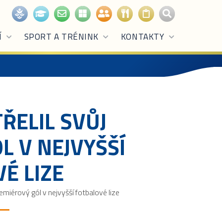
Í
SPORT A TRÉNINK
KONTAKTY
TŘELIL SVŮJ
L V NEJVYŠŠÍ
É LIZE
remiérový gól v nejvyšší fotbalové lize