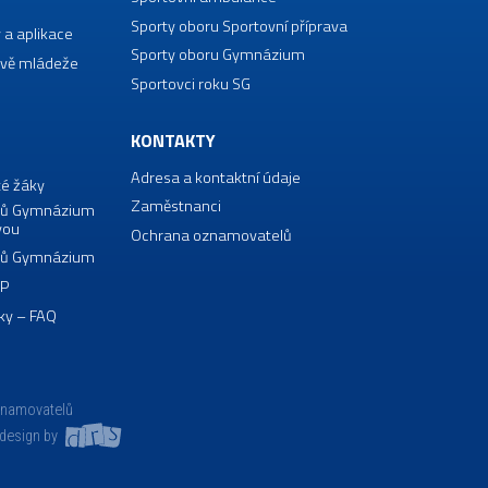
Sporty oboru Sportovní příprava
 a aplikace
Sporty oboru Gymnázium
vě mládeže
Sportovci roku SG
KONTAKTY
Adresa a kontaktní údaje
té žáky
Zaměstnanci
borů Gymnázium
vou
Ochrana oznamovatelů
borů Gymnázium
VP
ky – FAQ
znamovatelů
design by