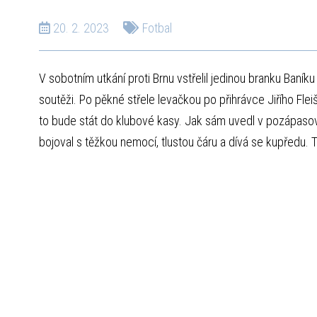
20. 2. 2023
Fotbal
V sobotním utkání proti Brnu vstřelil jedinou branku Baník
soutěži. Po pěkné střele levačkou po přihrávce Jiřího Flei
to bude stát do klubové kasy. Jak sám uvedl v pozápaso
bojoval s těžkou nemocí, tlustou čáru a dívá se kupředu. T