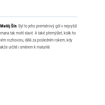
u
Matěj Šín
. Byl to jeho premiérový gól v nejvyšší
šmana tak mohl slavit. A také přemýšlet, kolik ho
vém rozhovoru, dělá za posledním rokem, kdy
akže určitě i směrem k maturitě.