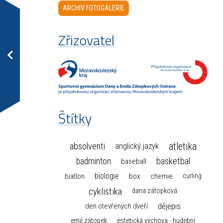
ARCHIV FOTOGALERIE
Zřizovatel
Štítky
atletika
absolventi
anglický jazyk
basketbal
badminton
baseball
biologie
box
chemie
biatlon
curling
cyklistika
dana zátopková
dějepis
den otevřených dveří
emil zátopek
estetická výchova - hudební