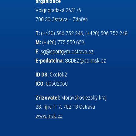
organizace
servisní zpráva
rychlobruslení
Volgogradská 2631/6
snowboarding
soutěže
700 30 Ostrava – Zábřeh
sportem bavíme ostravu
T:
(+420) 596 752 246, (+420) 596 752 248
sportovní gymnastika
sportovní lezení
M:
(+420) 775 559 653
stolní tenis
squash
střelba
E:
sg@sportgym-ostrava.cz
tanec
tenis
talentová zkouška
E-podatelna:
SGDEZ@po-msk.cz
tělesná výchova
teorie sportovní přípravy
událost
volejbal
vysvědčení
vybavení
ID DS:
5xcfck2
výběrové řízení
výuka
vzpírání
IČO:
00602060
všesportovní výcvikový kurz
web
Zřizovatel:
Moravskoslezský kraj
zeměpis
základy společenských věd
28. října 117, 702 18 Ostrava
zápas řeckořímský
úřední deska
www.msk.cz
český jazyk
školní stravování