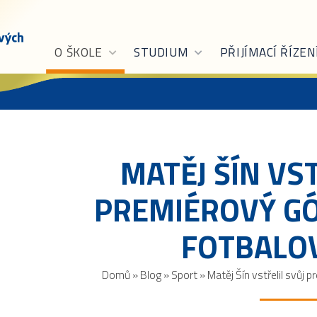
O ŠKOLE
STUDIUM
PŘIJÍMACÍ ŘÍZEN
MATĚJ ŠÍN VS
PREMIÉROVÝ GÓ
FOTBALOV
Domů
»
Blog
»
Sport
»
Matěj Šín vstřelil svůj p