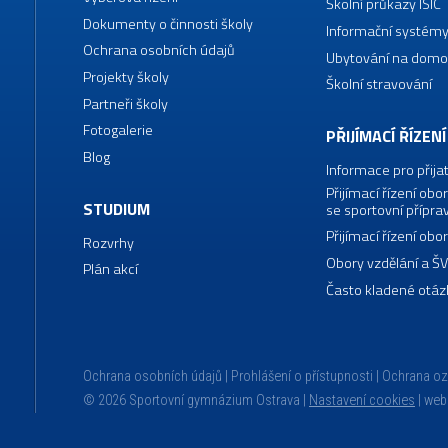
Školní průkazy ISIC
Dokumenty o činnosti školy
Informační systémy
Ochrana osobních údajů
Ubytování na domo
Projekty školy
Školní stravování
Partneři školy
Fotogalerie
PŘIJÍMACÍ ŘÍZENÍ
Blog
Informace pro přija
Přijímací řízení o
STUDIUM
se sportovní přípra
Přijímací řízení o
Rozvrhy
Obory vzdělání a Š
Plán akcí
Často kladené otáz
Ochrana osobních údajů
Prohlášení o přístupnosti
Ochrana o
© 2026 Sportovní gymnázium Ostrava |
Nastavení cookies
|
web