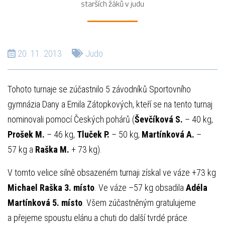
starších žáků v judu
20. 11. 2013
Judo
Tohoto turnaje se zúčastnilo 5 závodníků Sportovního
gymnázia Dany a Emila Zátopkových, kteří se na tento turnaj
nominovali pomocí Českých pohárů (
Ševčíková S.
– 40 kg,
Prošek M.
– 46 kg,
Tluček P.
– 50 kg,
Martínková A.
–
57 kg a
Raška M.
+ 73 kg).
V tomto velice silně obsazeném turnaji získal ve váze +73 kg
Michael Raška 3. místo
. Ve váze –57 kg obsadila
Adéla
Martínková 5. místo
. Všem zúčastněným gratulujeme
a přejeme spoustu elánu a chuti do další tvrdé práce.