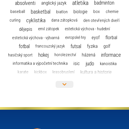
atletika
absolventi
badminton
anglický jazyk
basketbal
biologie
baseball
box
chemie
biatlon
cyklistika
curling
dana zátopková
den otevřených dveří
dějepis
emil zátopek
estetická výchova - hudební
florbal
eyof
estetická výchova - výtvarná
evropské hry
fotbal
futsal
golf
fyzika
francouzský jazyk
hokej
informace
házená
horolezectví
hasičský sport
judo
informatika a výpočetní technika
isic
kanoistika
kultura a historie
karate
kickbox
krasobruslení
maturita
lyžařský výcvikový kurz
lyžování
matematika
moderní gymnastika
mažoretky
nejlepší sportovci
olympijské hry
německý jazyk
občanská nauka
organizace
plavání
olympiáda dětí a mládeže
projekty
pozvánka
požární sport
přednáška
přijímací řízení
ruský jazyk
servisní zpráva
rychlobruslení