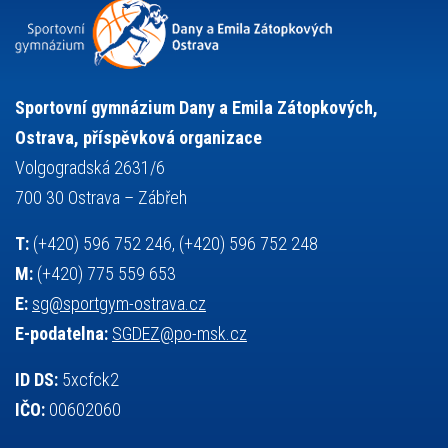
snowboarding
soutěže
sportem bavíme ostravu
sportovní gymnastika
squash
sportovní lezení
stolní tenis
tanec
tenis
střelba
talentová zkouška
tělesná výchova
událost
teorie sportovní přípravy
Sportovní gymnázium Dany a Emila Zátopkových,
volejbal
výběrové řízení
vysvědčení
vybavení
vzpírání
Ostrava, příspěvková organizace
výuka
všesportovní výcvikový kurz
zeměpis
web
Volgogradská 2631/6
základy společenských věd
zápas řeckořímský
úřední deska
700 30 Ostrava – Zábřeh
český jazyk
školní stravování
T:
(+420) 596 752 246, (+420) 596 752 248
M:
(+420) 775 559 653
E:
sg@sportgym-ostrava.cz
E-podatelna:
SGDEZ@po-msk.cz
ID DS:
5xcfck2
IČO:
00602060