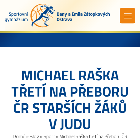
MICHAEL RAŠKA
TŘETÍ NA PŘEBORU
ČR STARŠÍCH ŽÁKŮ
V JUDU
Domů
»
Blog
»
Sport
»
Michael Raška třetí na Přeboru ČR