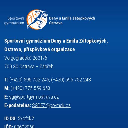
přijímací řízení
ruský jazyk
servisní zpráva
rychlobruslení
snowboarding
soutěže
sportem bavíme ostravu
sportovní gymnastika
squash
sportovní lezení
stolní tenis
tanec
tenis
střelba
talentová zkouška
tělesná výchova
událost
teorie sportovní přípravy
Sportovní gymnázium Dany a Emila Zátopkových,
volejbal
výběrové řízení
vysvědčení
vybavení
vzpírání
Ostrava, příspěvková organizace
výuka
všesportovní výcvikový kurz
zeměpis
web
Volgogradská 2631/6
základy společenských věd
zápas řeckořímský
úřední deska
700 30 Ostrava – Zábřeh
český jazyk
školní stravování
T:
(+420) 596 752 246, (+420) 596 752 248
M:
(+420) 775 559 653
E:
sg@sportgym-ostrava.cz
E-podatelna:
SGDEZ@po-msk.cz
ID DS:
5xcfck2
IČO:
00602060