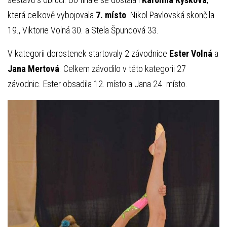
která celkově vybojovala
7. místo
. Nikol Pavlovská skončila
19., Viktorie Volná 30. a Stela Špundová 33.
V kategorii dorostenek startovaly 2 závodnice
Ester Volná
a
Jana Mertová
. Celkem závodilo v této kategorii 27
závodnic. Ester obsadila 12. místo a Jana 24. místo.