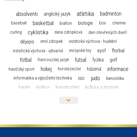
atletika
absolventi
badminton
anglický jazyk
basketbal
biologie
baseball
box
chemie
biatlon
cyklistika
curling
dana zátopková
den otevřených dveří
dějepis
emil zátopek
estetická výchova - hudební
florbal
eyof
estetická výchova - výtvarná
evropské hry
fotbal
futsal
golf
fyzika
francouzský jazyk
hokej
informace
házená
horolezectví
hasičský sport
judo
informatika a výpočetní technika
isic
kanoistika
kultura a historie
karate
kickbox
krasobruslení
maturita
lyžařský výcvikový kurz
lyžování
matematika
moderní gymnastika
mažoretky
nejlepší sportovci
olympijské hry
německý jazyk
občanská nauka
organizace
plavání
olympiáda dětí a mládeže
projekty
pozvánka
požární sport
přednáška