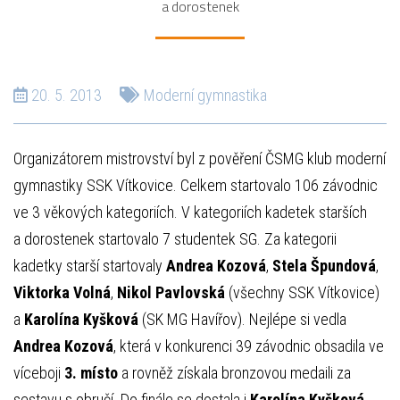
a dorostenek
20. 5. 2013
Moderní gymnastika
Organizátorem mistrovství byl z pověření ČSMG klub moderní
gymnastiky SSK Vítkovice. Celkem startovalo 106 závodnic
ve 3 věkových kategoriích. V kategoriích kadetek starších
a dorostenek startovalo 7 studentek SG. Za kategorii
kadetky starší startovaly
Andrea Kozová
,
Stela Špundová
,
Viktorka Volná
,
Nikol Pavlovská
(všechny SSK Vítkovice)
a
Karolína Kyšková
(SK MG Havířov). Nejlépe si vedla
Andrea Kozová
, která v konkurenci 39 závodnic obsadila ve
víceboji
3. místo
a rovněž získala bronzovou medaili za
sestavu s obručí. Do finále se dostala i
Karolína Kyšková
,