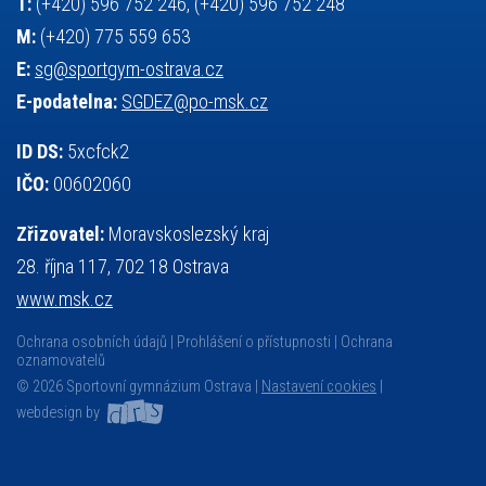
T:
(+420) 596 752 246, (+420) 596 752 248
M:
(+420) 775 559 653
E:
sg@sportgym-ostrava.cz
E-podatelna:
SGDEZ@po-msk.cz
ID DS:
5xcfck2
IČO:
00602060
Zřizovatel:
Moravskoslezský kraj
28. října 117, 702 18 Ostrava
www.msk.cz
Ochrana osobních údajů
Prohlášení o přístupnosti
Ochrana
oznamovatelů
© 2026 Sportovní gymnázium Ostrava |
Nastavení cookies
|
webdesign by