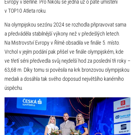
Evropy v Berlíně. Pro Nikolu se jedná už o páté umístění
v TOP10 Atleta roku.
Na olympijskou sezónu 2024 se rozhodla připravovat sama
a předváděla stabilnější výkony než v předešlých letech.
Na Mistrovství Evropy v Římě obsadila ve finále 5. místo.
Vrchol v jejím podání pak přišel ve finále olympijském, kde
ve třetí sérii předvedla svůj nejdelší hod za poslední tři roky –
63,68 m. Díky tomu si pověsila na krk bronzovou olympijskou
medaili a dosáhla tak svého doposud největšího kariérního
úspěchu.