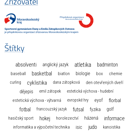
Zřizovatel
Štítky
atletika
absolventi
badminton
anglický jazyk
basketbal
biologie
baseball
box
chemie
biatlon
cyklistika
curling
dana zátopková
den otevřených dveří
dějepis
emil zátopek
estetická výchova - hudební
florbal
eyof
estetická výchova - výtvarná
evropské hry
fotbal
futsal
golf
fyzika
francouzský jazyk
hokej
informace
házená
horolezectví
hasičský sport
judo
informatika a výpočetní technika
isic
kanoistika