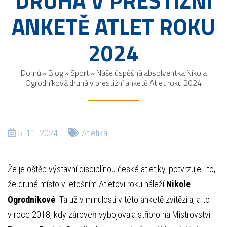
DRUHÁ V PRESTIŽNÍ
ANKETĚ ATLET ROKU
2024
Domů
»
Blog
»
Sport
»
Naše úspěšná absolventka Nikola
Ogrodníková druhá v prestižní anketě Atlet roku 2024
5. 11. 2024
Atletika
Že je oštěp výstavní disciplínou české atletiky, potvrzuje i to,
že druhé místo v letošním Atletovi roku náleží
Nikole
Ogrodníkové
. Ta už v minulosti v této anketě zvítězila, a to
v roce 2018, kdy zároveň vybojovala stříbro na Mistrovství