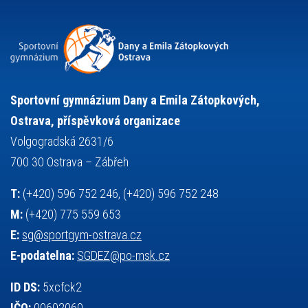
přijímací řízení
ruský jazyk
servisní zpráva
rychlobruslení
snowboarding
soutěže
sportem bavíme ostravu
sportovní gymnastika
squash
sportovní lezení
stolní tenis
tanec
tenis
střelba
talentová zkouška
tělesná výchova
událost
teorie sportovní přípravy
Sportovní gymnázium Dany a Emila Zátopkových,
volejbal
výběrové řízení
vysvědčení
vybavení
vzpírání
Ostrava, příspěvková organizace
výuka
všesportovní výcvikový kurz
zeměpis
web
Volgogradská 2631/6
základy společenských věd
zápas řeckořímský
úřední deska
700 30 Ostrava – Zábřeh
český jazyk
školní stravování
T:
(+420) 596 752 246, (+420) 596 752 248
M:
(+420) 775 559 653
E:
sg@sportgym-ostrava.cz
E-podatelna:
SGDEZ@po-msk.cz
ID DS:
5xcfck2
IČO:
00602060