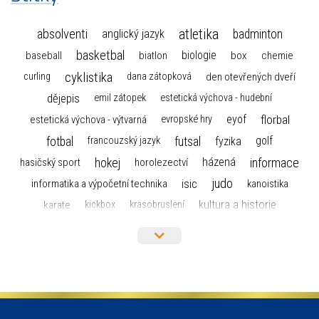
atletika
absolventi
badminton
anglický jazyk
basketbal
biologie
baseball
box
chemie
biatlon
cyklistika
curling
dana zátopková
den otevřených dveří
dějepis
emil zátopek
estetická výchova - hudební
florbal
eyof
estetická výchova - výtvarná
evropské hry
fotbal
futsal
golf
fyzika
francouzský jazyk
hokej
informace
házená
horolezectví
hasičský sport
judo
informatika a výpočetní technika
isic
kanoistika
kultura a historie
karate
kickbox
krasobruslení
maturita
lyžařský výcvikový kurz
lyžování
matematika
moderní gymnastika
mažoretky
nejlepší sportovci
olympijské hry
německý jazyk
občanská nauka
organizace
plavání
olympiáda dětí a mládeže
projekty
pozvánka
požární sport
přednáška