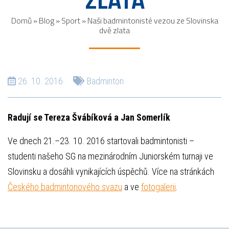
ZLATA
Domů
»
Blog
»
Sport
»
Naši badmintonisté vezou ze Slovinska
dvě zlata
26. 10. 2016
Badminton
Radují se Tereza Švábíková a Jan Somerlík
Ve dnech 21.–23. 10. 2016 startovali badmintonisti –
studenti našeho SG na mezinárodním Juniorském turnaji ve
Slovinsku a dosáhli vynikajících úspěchů. Více na stránkách
Českého badmintonového svazu
a ve
fotogalerii
.