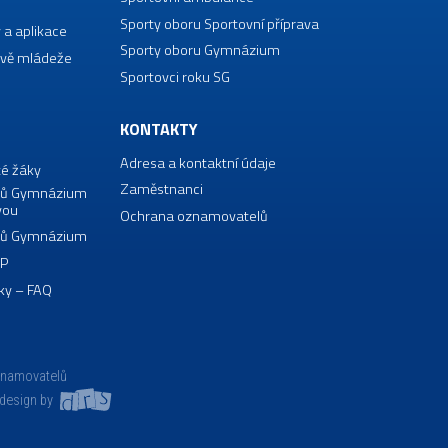
Sporty oboru Sportovní příprava
 a aplikace
Sporty oboru Gymnázium
vě mládeže
Sportovci roku SG
KONTAKTY
Adresa a kontaktní údaje
té žáky
Zaměstnanci
borů Gymnázium
vou
Ochrana oznamovatelů
borů Gymnázium
VP
ky – FAQ
znamovatelů
design by