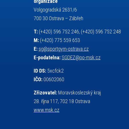
organizace
servisní zpráva
rychlobruslení
Volgogradská 2631/6
snowboarding
soutěže
700 30 Ostrava – Zábřeh
sportem bavíme ostravu
T:
(+420) 596 752 246, (+420) 596 752 248
sportovní gymnastika
sportovní lezení
M:
(+420) 775 559 653
stolní tenis
squash
střelba
E:
sg@sportgym-ostrava.cz
tanec
tenis
talentová zkouška
E-podatelna:
SGDEZ@po-msk.cz
tělesná výchova
teorie sportovní přípravy
událost
volejbal
vysvědčení
vybavení
ID DS:
5xcfck2
výběrové řízení
výuka
vzpírání
IČO:
00602060
všesportovní výcvikový kurz
web
Zřizovatel:
Moravskoslezský kraj
zeměpis
základy společenských věd
28. října 117, 702 18 Ostrava
zápas řeckořímský
úřední deska
www.msk.cz
český jazyk
školní stravování