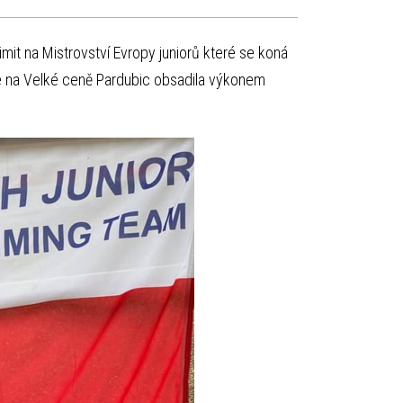
imit na Mistrovství Evropy juniorů které se koná
ále na Velké ceně Pardubic obsadila výkonem