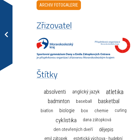
ARCHIV FOTOGALERIE
Zřizovatel
Štítky
atletika
absolventi
anglický jazyk
basketbal
badminton
baseball
biologie
box
chemie
biatlon
curling
cyklistika
dana zátopková
dějepis
den otevřených dveří
emil zátopek
estetická výchova - hudební