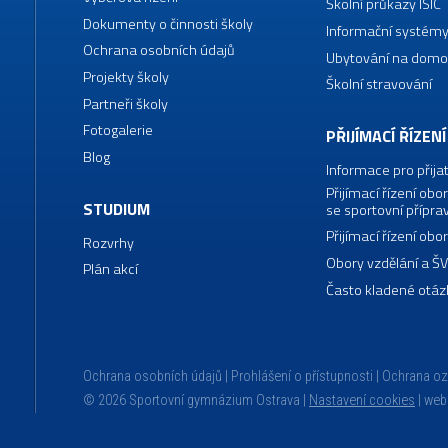
Školní průkazy ISIC
Dokumenty o činnosti školy
Informační systémy
Ochrana osobních údajů
Ubytování na domo
Projekty školy
Školní stravování
Partneři školy
Fotogalerie
PŘIJÍMACÍ ŘÍZENÍ
Blog
Informace pro přija
Přijímací řízení o
STUDIUM
se sportovní přípra
Přijímací řízení o
Rozvrhy
Obory vzdělání a Š
Plán akcí
Často kladené otáz
Ochrana osobních údajů
Prohlášení o přístupnosti
Ochrana o
© 2026 Sportovní gymnázium Ostrava |
Nastavení cookies
|
web