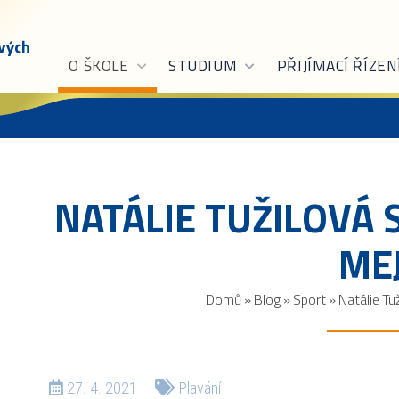
O ŠKOLE
STUDIUM
PŘIJÍMACÍ ŘÍZEN
NATÁLIE TUŽILOVÁ 
ME
Domů
»
Blog
»
Sport
»
Natálie Tuž
27. 4. 2021
Plavání